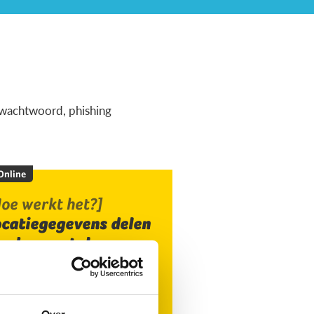
ig wachtwoord, phishing
 Online
oe werkt het?]
ocatiegegevens delen
ia de smartphone
Over