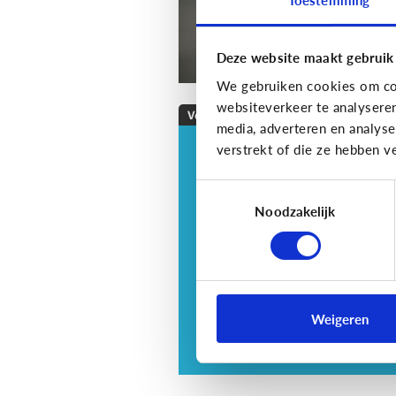
Deze website maakt gebruik
We gebruiken cookies om con
websiteverkeer te analysere
Veilig Online
media, adverteren en analys
verstrekt of die ze hebben v
Veilig online: hoe do
ik dat?
Toestemmingsselectie
Je zorgt er best voor dat je
Noodzakelijk
informatie alleen deelt met w
jij dit echt wilt. Hoe kan je dit
doen?
Weigeren
3 tips voor tieners