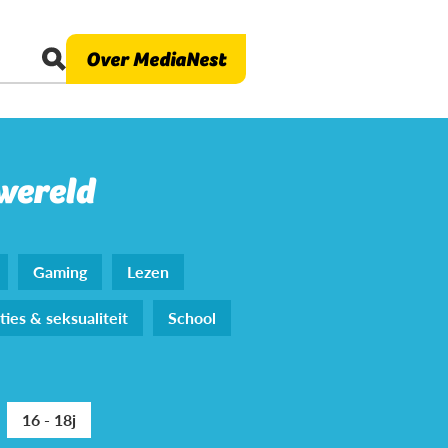
Over MediaNest
 wereld
Gaming
Lezen
ties & seksualiteit
School
16 - 18j