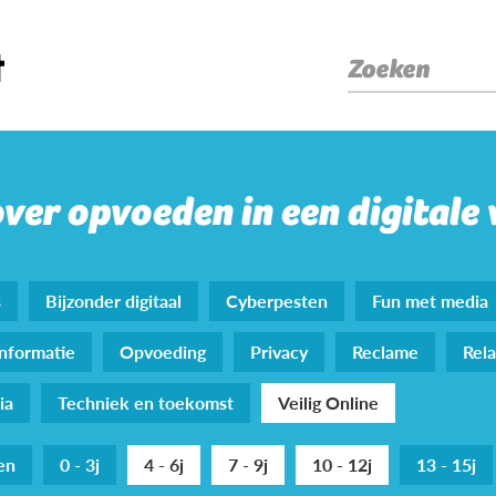
Zoeken
over opvoeden in een digitale
s
Bijzonder digitaal
Cyberpesten
Fun met media
nformatie
Opvoeding
Privacy
Reclame
Rela
ia
Techniek en toekomst
Veilig Online
den
0 - 3j
4 - 6j
7 - 9j
10 - 12j
13 - 15j