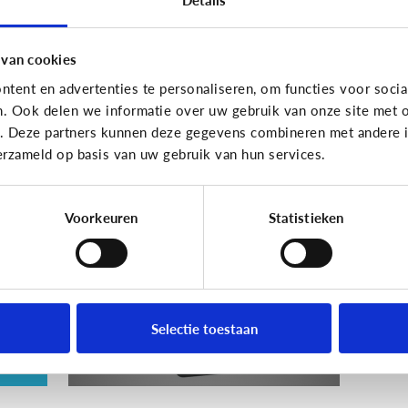
En wat zijn 'geldezels'?
 van cookies
tent en advertenties te personaliseren, om functies voor socia
n. Ook delen we informatie over uw gebruik van onze site met o
Veilig Online
e. Deze partners kunnen deze gegevens combineren met andere in
erzameld op basis van uw gebruik van hun services.
e
Wat is een veilig
wachtwoord voor mijn
kind?
Voorkeuren
Statistieken
ie
Selectie toestaan