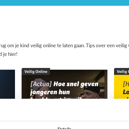
terug om je kind veilig online te laten gaan. Tips over een veil
je hier!
Veilig Online
Veilig
[Actua]
Hoe snel geven
[H
jongeren hun
L
bankkaart in ruil voor
v
geld?
Details