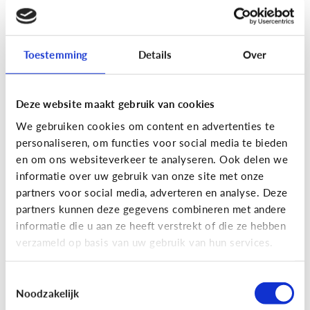
[Actua]
Hoe snel geven jongeren
hun bankkaart in ruil voor geld?
Toestemming
Details
Over
Deze website maakt gebruik van cookies
We gebruiken cookies om content en advertenties te
personaliseren, om functies voor social media te bieden
En wat zijn 'geldezels'?
en om ons websiteverkeer te analyseren. Ook delen we
informatie over uw gebruik van onze site met onze
partners voor social media, adverteren en analyse. Deze
Veilig Online
partners kunnen deze gegevens combineren met andere
[Hoe werkt het?]
Locatiegegevens
informatie die u aan ze heeft verstrekt of die ze hebben
verzameld op basis van uw gebruik van hun services.
delen via de smartphone
Toestemmingsselectie
Noodzakelijk