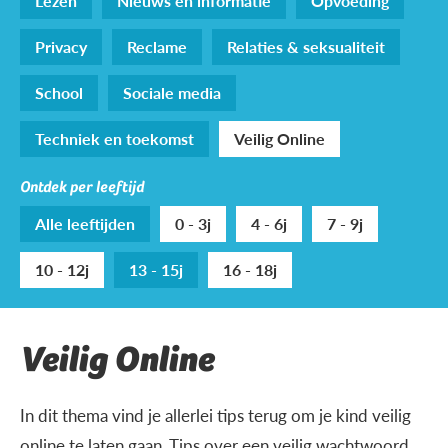
Lezen
Nieuws en informatie
Opvoeding
Privacy
Reclame
Relaties & seksualiteit
School
Sociale media
Techniek en toekomst
Veilig Online
Ontdek per leeftijd
Alle leeftijden
0 - 3j
4 - 6j
7 - 9j
10 - 12j
13 - 15j
16 - 18j
Veilig Online
In dit thema vind je allerlei tips terug om je kind veilig
online te laten gaan. Tips over een veilig wachtwoord,