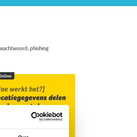
ig wachtwoord, phishing
 Online
oe werkt het?]
ocatiegegevens delen
ia de smartphone
Over