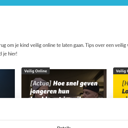
terug om je kind veilig online te laten gaan. Tips over een veil
je hier!
Veilig Online
Veilig
[Actua]
Hoe snel geven
[H
jongeren hun
L
bankkaart in ruil voor
v
geld?
Details