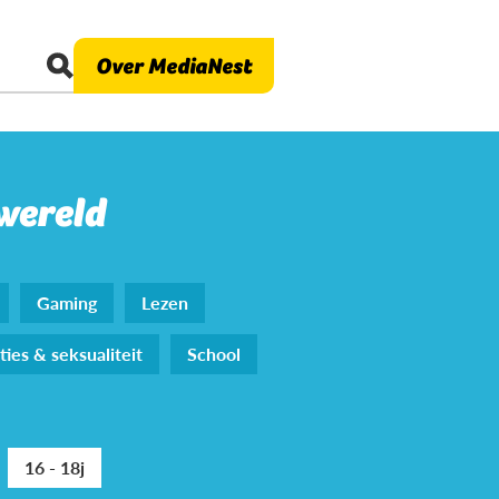
Over MediaNest
 wereld
Gaming
Lezen
ties & seksualiteit
School
16 - 18j