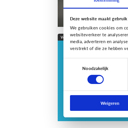
Deze website maakt gebruik
We gebruiken cookies om con
websiteverkeer te analysere
Veilig Online
media, adverteren en analys
verstrekt of die ze hebben v
Veilig online: hoe do
ik dat?
Toestemmingsselectie
Je zorgt er best voor dat je
Noodzakelijk
informatie alleen deelt met w
jij dit echt wilt. Hoe kan je dit
doen?
Weigeren
3 tips voor tieners