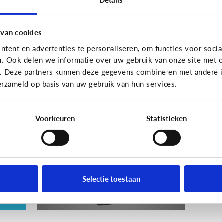
En wat zijn 'geldezels'?
 van cookies
tent en advertenties te personaliseren, om functies voor socia
n. Ook delen we informatie over uw gebruik van onze site met o
Veilig Online
e. Deze partners kunnen deze gegevens combineren met andere in
erzameld op basis van uw gebruik van hun services.
e
Wat is een veilig
wachtwoord voor mijn
kind?
Voorkeuren
Statistieken
ie
Selectie toestaan