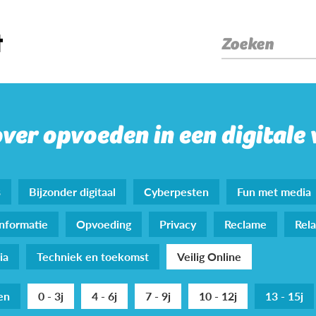
Zoeken
over opvoeden in een digitale
s
Bijzonder digitaal
Cyberpesten
Fun met media
nformatie
Opvoeding
Privacy
Reclame
Rela
ia
Techniek en toekomst
Veilig Online
den
0 - 3j
4 - 6j
7 - 9j
10 - 12j
13 - 15j