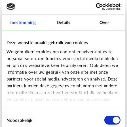
[Actua]
Hoe snel geven jongeren
hun bankkaart in ruil voor geld?
Toestemming
Details
Over
Deze website maakt gebruik van cookies
We gebruiken cookies om content en advertenties te
personaliseren, om functies voor social media te bieden
En wat zijn 'geldezels'?
en om ons websiteverkeer te analyseren. Ook delen we
informatie over uw gebruik van onze site met onze
partners voor social media, adverteren en analyse. Deze
Veilig Online
partners kunnen deze gegevens combineren met andere
[Hoe werkt het?]
Locatiegegevens
informatie die u aan ze heeft verstrekt of die ze hebben
verzameld op basis van uw gebruik van hun services.
delen via de smartphone
Toestemmingsselectie
Noodzakelijk