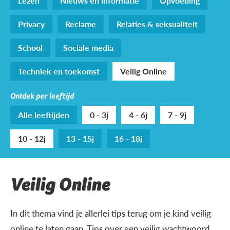
Lezen
Nieuws en informatie
Opvoeding
Privacy
Reclame
Relaties & seksualiteit
School
Sociale media
Techniek en toekomst
Veilig Online
Ontdek per leeftijd
Alle leeftijden
0 - 3j
4 - 6j
7 - 9j
10 - 12j
13 - 15j
16 - 18j
Veilig Online
In dit thema vind je allerlei tips terug om je kind veilig
online te laten gaan. Tips over een veilig wachtwoord,