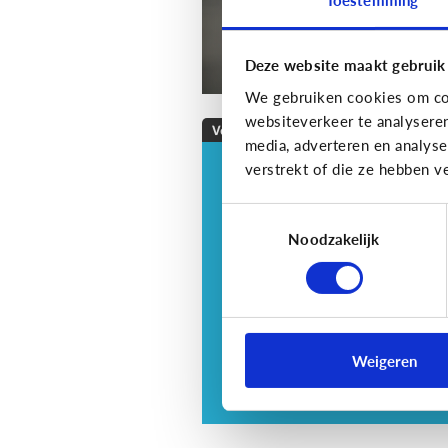
Deze website maakt gebruik
We gebruiken cookies om con
websiteverkeer te analysere
Veilig Online
media, adverteren en analys
verstrekt of die ze hebben v
Veilig online: hoe do
ik dat?
Toestemmingsselectie
Je zorgt er best voor dat je
Noodzakelijk
informatie alleen deelt met w
jij dit echt wilt. Hoe kan je dit
doen?
Weigeren
3 tips voor tieners