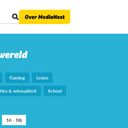
Over MediaNest
 wereld
Gaming
Lezen
ties & seksualiteit
School
16 - 18j