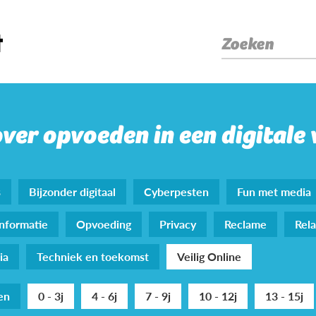
Zoeken
over opvoeden in een digitale
s
Bijzonder digitaal
Cyberpesten
Fun met media
nformatie
Opvoeding
Privacy
Reclame
Rela
ia
Techniek en toekomst
Veilig Online
den
0 - 3j
4 - 6j
7 - 9j
10 - 12j
13 - 15j