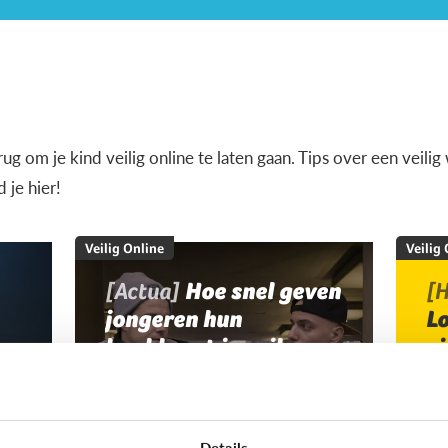
terug om je kind veilig online te laten gaan. Tips over een veil
je hier!
Veilig Online
Veilig
[Actua]
Hoe snel geven
[H
jongeren hun
L
bankkaart in ruil voor
v
geld?
Details