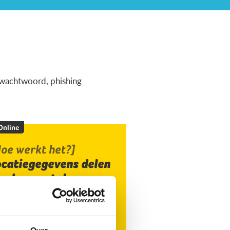
ig wachtwoord, phishing
 Online
oe werkt het?]
ocatiegegevens delen
ia de smartphone
Over