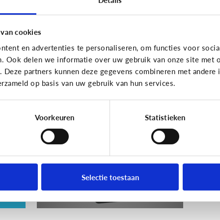
En wat zijn 'geldezels'?
 van cookies
tent en advertenties te personaliseren, om functies voor socia
n. Ook delen we informatie over uw gebruik van onze site met o
Veilig Online
e. Deze partners kunnen deze gegevens combineren met andere in
erzameld op basis van uw gebruik van hun services.
e
Wat is een veilig
wachtwoord voor mijn
kind?
Voorkeuren
Statistieken
ie
Selectie toestaan