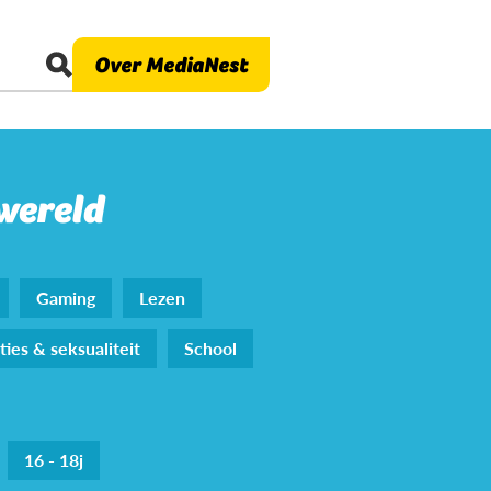
Over MediaNest
 wereld
Gaming
Lezen
ties & seksualiteit
School
16 - 18j