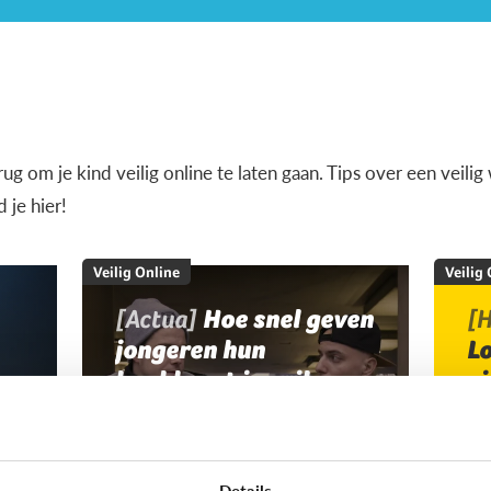
terug om je kind veilig online te laten gaan. Tips over een veil
je hier!
Veilig Online
Veilig
[Actua]
Hoe snel geven
[H
jongeren hun
L
bankkaart in ruil voor
v
geld?
Details