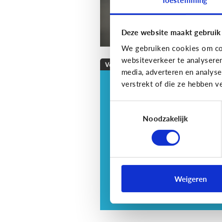
Deze website maakt gebruik
We gebruiken cookies om con
websiteverkeer te analysere
Veilig Online
media, adverteren en analys
verstrekt of die ze hebben v
Veilig online: hoe do
ik dat?
Toestemmingsselectie
Je zorgt er best voor dat je
Noodzakelijk
informatie alleen deelt met w
jij dit echt wilt. Hoe kan je dit
doen?
Weigeren
3 tips voor tieners