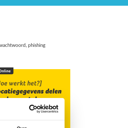
ig wachtwoord, phishing
 Online
oe werkt het?]
ocatiegegevens delen
ia de smartphone
Over