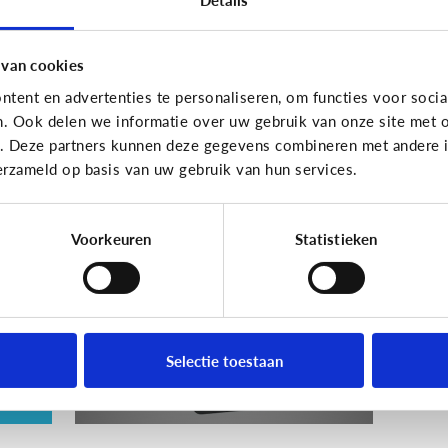
En wat zijn 'geldezels'?
 van cookies
tent en advertenties te personaliseren, om functies voor socia
n. Ook delen we informatie over uw gebruik van onze site met o
Veilig Online
e. Deze partners kunnen deze gegevens combineren met andere in
erzameld op basis van uw gebruik van hun services.
e
Wat is een veilig
wachtwoord voor mijn
kind?
Voorkeuren
Statistieken
ie
Selectie toestaan