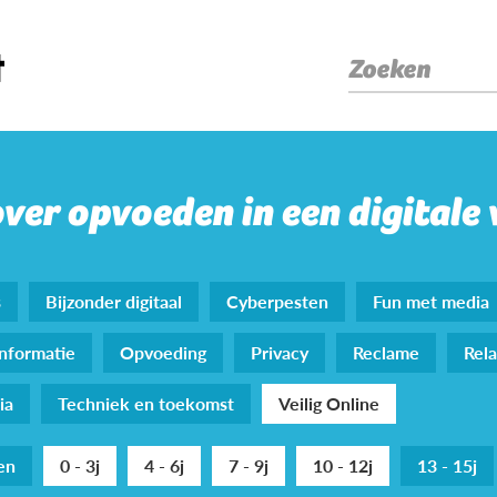
Zoeken
over opvoeden in een digitale
s
Bijzonder digitaal
Cyberpesten
Fun met media
nformatie
Opvoeding
Privacy
Reclame
Rela
ia
Techniek en toekomst
Veilig Online
den
0 - 3j
4 - 6j
7 - 9j
10 - 12j
13 - 15j