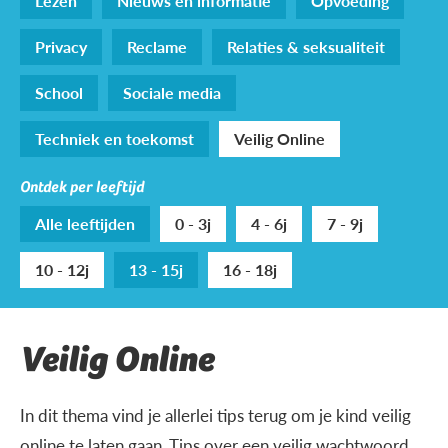
Lezen
Nieuws en informatie
Opvoeding
Privacy
Reclame
Relaties & seksualiteit
School
Sociale media
Techniek en toekomst
Veilig Online
Ontdek per leeftijd
Alle leeftijden
0 - 3j
4 - 6j
7 - 9j
10 - 12j
13 - 15j
16 - 18j
Veilig Online
In dit thema vind je allerlei tips terug om je kind veilig
online te laten gaan. Tips over een veilig wachtwoord,