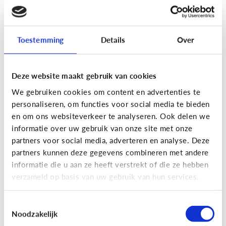
[Actua]
Hoe snel geven jongeren
hun bankkaart in ruil voor geld?
Toestemming
Details
Over
Deze website maakt gebruik van cookies
We gebruiken cookies om content en advertenties te
personaliseren, om functies voor social media te bieden
En wat zijn 'geldezels'?
en om ons websiteverkeer te analyseren. Ook delen we
informatie over uw gebruik van onze site met onze
partners voor social media, adverteren en analyse. Deze
Veilig Online
partners kunnen deze gegevens combineren met andere
[Hoe werkt het?]
Locatiegegevens
informatie die u aan ze heeft verstrekt of die ze hebben
verzameld op basis van uw gebruik van hun services.
delen via de smartphone
Toestemmingsselectie
Noodzakelijk