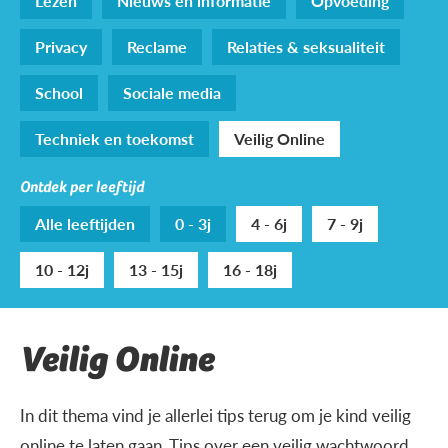
Lezen
Nieuws en informatie
Opvoeding
Privacy
Reclame
Relaties & seksualiteit
School
Sociale media
Techniek en toekomst
Veilig Online
Ontdek per leeftijd
Alle leeftijden
0 - 3j
4 - 6j
7 - 9j
10 - 12j
13 - 15j
16 - 18j
Veilig Online
In dit thema vind je allerlei tips terug om je kind veilig
online te laten gaan. Tips over een veilig wachtwoord,