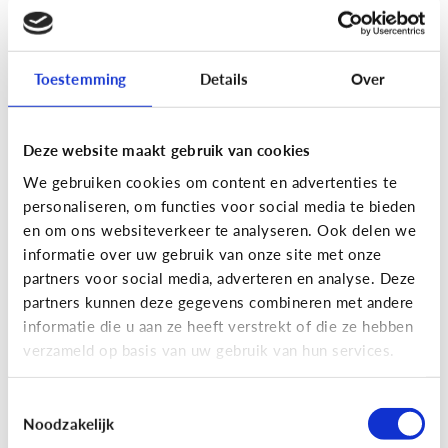
[Actua]
Hoe snel geven jongeren
hun bankkaart in ruil voor geld?
Toestemming
Details
Over
Deze website maakt gebruik van cookies
We gebruiken cookies om content en advertenties te
personaliseren, om functies voor social media te bieden
En wat zijn 'geldezels'?
en om ons websiteverkeer te analyseren. Ook delen we
informatie over uw gebruik van onze site met onze
partners voor social media, adverteren en analyse. Deze
Veilig Online
partners kunnen deze gegevens combineren met andere
[Hoe werkt het?]
Locatiegegevens
informatie die u aan ze heeft verstrekt of die ze hebben
verzameld op basis van uw gebruik van hun services.
delen via de smartphone
Toestemmingsselectie
Noodzakelijk