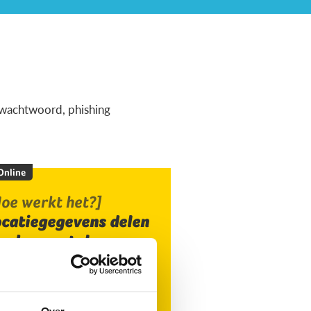
ig wachtwoord, phishing
 Online
oe werkt het?]
ocatiegegevens delen
ia de smartphone
Over