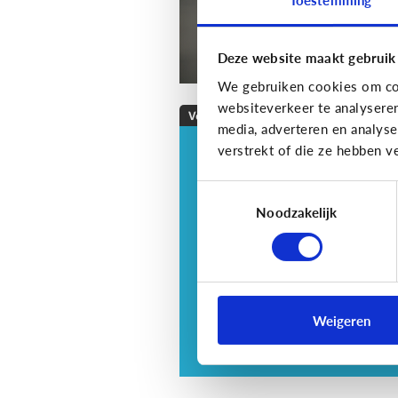
Deze website maakt gebruik
We gebruiken cookies om con
websiteverkeer te analysere
Veilig Online
media, adverteren en analys
verstrekt of die ze hebben v
Veilig online: hoe do
ik dat?
Toestemmingsselectie
Je zorgt er best voor dat je
Noodzakelijk
informatie alleen deelt met w
jij dit echt wilt. Hoe kan je dit
doen?
Weigeren
3 tips voor tieners