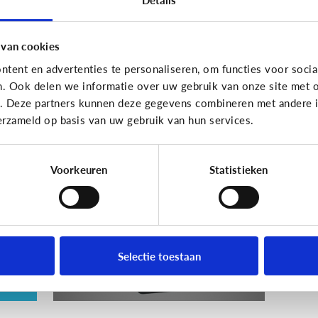
En wat zijn 'geldezels'?
 van cookies
tent en advertenties te personaliseren, om functies voor socia
n. Ook delen we informatie over uw gebruik van onze site met o
Veilig Online
e. Deze partners kunnen deze gegevens combineren met andere in
erzameld op basis van uw gebruik van hun services.
e
Wat is een veilig
wachtwoord voor mijn
kind?
Voorkeuren
Statistieken
ie
Selectie toestaan