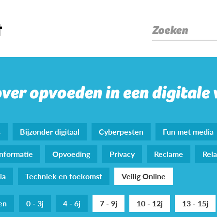
Zoeken
over opvoeden in een digitale
s
Bijzonder digitaal
Cyberpesten
Fun met media
nformatie
Opvoeding
Privacy
Reclame
Rela
ia
Techniek en toekomst
Veilig Online
den
0 - 3j
4 - 6j
7 - 9j
10 - 12j
13 - 15j