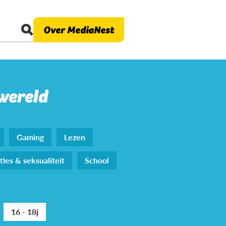
Over MediaNest
 wereld
Gaming
Lezen
ties & seksualiteit
School
16 - 18j