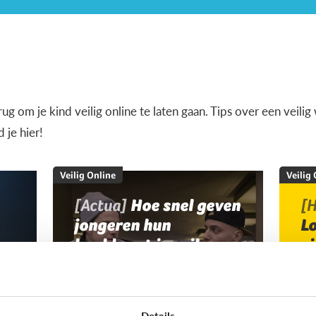
terug om je kind veilig online te laten gaan. Tips over een veil
je hier!
Veilig Online
Veilig
[Actua]
Hoe snel geven
[H
jongeren hun
L
bankkaart in ruil voor
v
geld?
Details