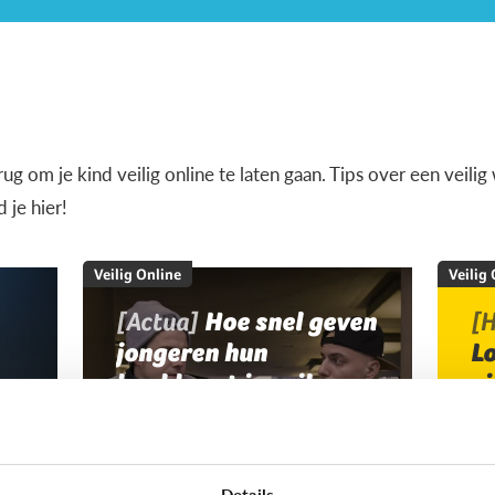
terug om je kind veilig online te laten gaan. Tips over een veil
je hier!
Veilig Online
Veilig
[Actua]
Hoe snel geven
[H
jongeren hun
L
bankkaart in ruil voor
v
geld?
Details