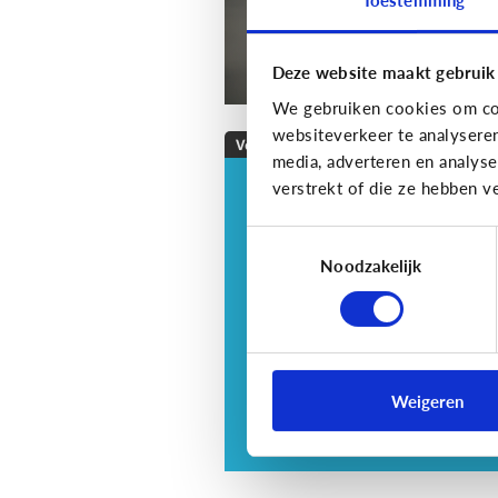
Deze website maakt gebruik
We gebruiken cookies om con
websiteverkeer te analysere
Veilig Online
media, adverteren en analys
verstrekt of die ze hebben v
Veilig online: hoe do
ik dat?
Toestemmingsselectie
Je zorgt er best voor dat je
Noodzakelijk
informatie alleen deelt met w
jij dit echt wilt. Hoe kan je dit
doen?
Weigeren
3 tips voor tieners