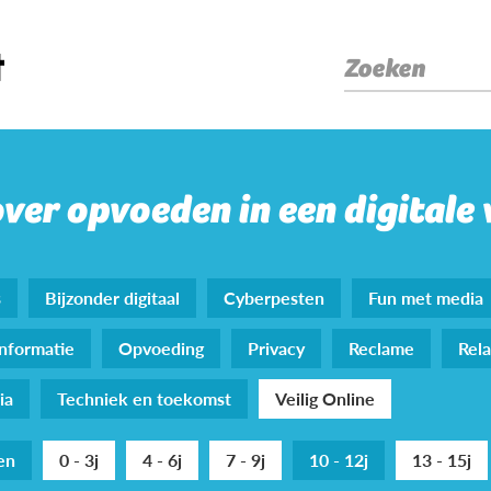
Zoeken
over opvoeden in een digitale
s
Bijzonder digitaal
Cyberpesten
Fun met media
nformatie
Opvoeding
Privacy
Reclame
Rela
ia
Techniek en toekomst
Veilig Online
den
0 - 3j
4 - 6j
7 - 9j
10 - 12j
13 - 15j