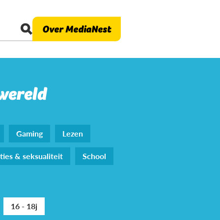
Over MediaNest
 wereld
Gaming
Lezen
ties & seksualiteit
School
16 - 18j