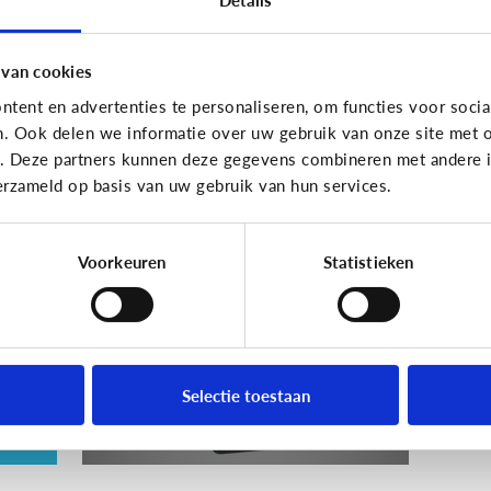
En wat zijn 'geldezels'?
 van cookies
tent en advertenties te personaliseren, om functies voor socia
n. Ook delen we informatie over uw gebruik van onze site met o
Veilig Online
e. Deze partners kunnen deze gegevens combineren met andere in
erzameld op basis van uw gebruik van hun services.
e
Wat is een veilig
wachtwoord voor mijn
kind?
Voorkeuren
Statistieken
ie
Selectie toestaan