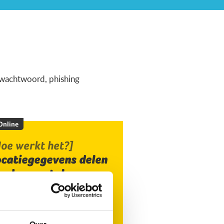
ig wachtwoord, phishing
 Online
oe werkt het?]
ocatiegegevens delen
ia de smartphone
Over