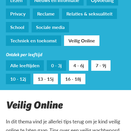
Lezen
Nieuws en informatie
Opvoeding
Privacy
Reclame
Relaties & seksualiteit
School
Sociale media
Techniek en toekomst
Veilig Online
Ontdek per leeftijd
Alle leeftijden
0 - 3j
4 - 6j
7 - 9j
10 - 12j
13 - 15j
16 - 18j
Veilig Online
In dit thema vind je allerlei tips terug om je kind veilig
online te laten gaan. Tips over een veilig wachtwoord,