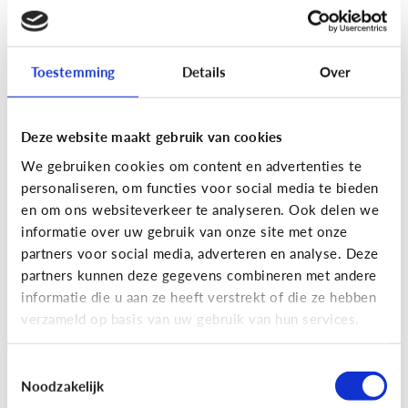
[Actua]
Hoe snel geven jongeren
hun bankkaart in ruil voor geld?
Toestemming
Details
Over
Deze website maakt gebruik van cookies
We gebruiken cookies om content en advertenties te
personaliseren, om functies voor social media te bieden
En wat zijn 'geldezels'?
en om ons websiteverkeer te analyseren. Ook delen we
informatie over uw gebruik van onze site met onze
partners voor social media, adverteren en analyse. Deze
Veilig Online
partners kunnen deze gegevens combineren met andere
[Hoe werkt het?]
Locatiegegevens
informatie die u aan ze heeft verstrekt of die ze hebben
verzameld op basis van uw gebruik van hun services.
delen via de smartphone
Toestemmingsselectie
Noodzakelijk