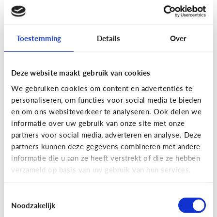
[Actua]
Hoe snel geven jongeren
hun bankkaart in ruil voor geld?
Toestemming
Details
Over
Deze website maakt gebruik van cookies
We gebruiken cookies om content en advertenties te
personaliseren, om functies voor social media te bieden
En wat zijn 'geldezels'?
en om ons websiteverkeer te analyseren. Ook delen we
informatie over uw gebruik van onze site met onze
partners voor social media, adverteren en analyse. Deze
Veilig Online
partners kunnen deze gegevens combineren met andere
[Hoe werkt het?]
Locatiegegevens
informatie die u aan ze heeft verstrekt of die ze hebben
verzameld op basis van uw gebruik van hun services.
delen via de smartphone
Toestemmingsselectie
Noodzakelijk