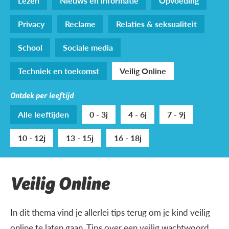
Lezen
Nieuws en informatie
Opvoeding
Privacy
Reclame
Relaties & seksualiteit
School
Sociale media
Techniek en toekomst
Veilig Online
Ontdek per leeftijd
Alle leeftijden
0 - 3j
4 - 6j
7 - 9j
10 - 12j
13 - 15j
16 - 18j
Veilig Online
In dit thema vind je allerlei tips terug om je kind veilig
online te laten gaan. Tips over een veilig wachtwoord,