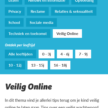
Lezen
Nieuws en informatie
Opvoeding
Privacy
Reclame
Relaties & seksualiteit
School
Sociale media
Techniek en toekomst
Veilig Online
Ontdek per leeftijd
Alle leeftijden
0 - 3j
4 - 6j
7 - 9j
10 - 12j
13 - 15j
16 - 18j
Veilig Online
In dit thema vind je allerlei tips terug om je kind veilig
online te laten gaan. Tips over een veilig wachtwoord,