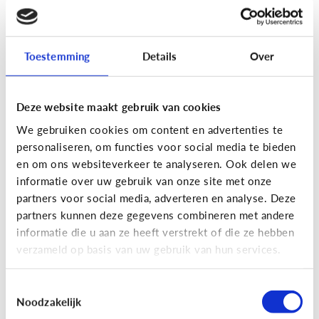
[Actua]
Hoe snel geven jongeren
hun bankkaart in ruil voor geld?
Toestemming
Details
Over
Deze website maakt gebruik van cookies
We gebruiken cookies om content en advertenties te
personaliseren, om functies voor social media te bieden
En wat zijn 'geldezels'?
en om ons websiteverkeer te analyseren. Ook delen we
informatie over uw gebruik van onze site met onze
partners voor social media, adverteren en analyse. Deze
Veilig Online
partners kunnen deze gegevens combineren met andere
[Hoe werkt het?]
Locatiegegevens
informatie die u aan ze heeft verstrekt of die ze hebben
verzameld op basis van uw gebruik van hun services.
delen via de smartphone
Toestemmingsselectie
Noodzakelijk