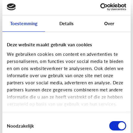
[Actua]
Hoe snel geven jongeren
hun bankkaart in ruil voor geld?
Toestemming
Details
Over
Deze website maakt gebruik van cookies
We gebruiken cookies om content en advertenties te
personaliseren, om functies voor social media te bieden
En wat zijn 'geldezels'?
en om ons websiteverkeer te analyseren. Ook delen we
informatie over uw gebruik van onze site met onze
partners voor social media, adverteren en analyse. Deze
Veilig Online
partners kunnen deze gegevens combineren met andere
[Hoe werkt het?]
Locatiegegevens
informatie die u aan ze heeft verstrekt of die ze hebben
verzameld op basis van uw gebruik van hun services.
delen via de smartphone
Toestemmingsselectie
Noodzakelijk