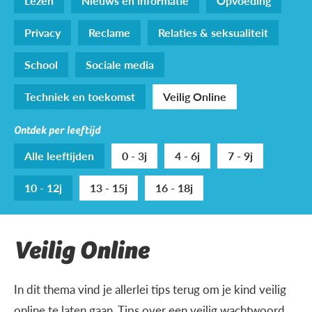
Lezen
Nieuws en informatie
Opvoeding
Privacy
Reclame
Relaties & seksualiteit
School
Sociale media
Techniek en toekomst
Veilig Online
Ontdek per leeftijd
Alle leeftijden
0 - 3j
4 - 6j
7 - 9j
10 - 12j
13 - 15j
16 - 18j
Veilig Online
In dit thema vind je allerlei tips terug om je kind veilig
online te laten gaan. Tips over een veilig wachtwoord,