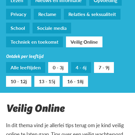
Lezen
Nieuws en informatie
Opvoeding
Privacy
Reclame
Relaties & seksualiteit
School
Sociale media
Techniek en toekomst
Veilig Online
Ontdek per leeftijd
Alle leeftijden
0 - 3j
4 - 6j
7 - 9j
10 - 12j
13 - 15j
16 - 18j
Veilig Online
In dit thema vind je allerlei tips terug om je kind veilig
online te laten gaan. Tips over een veilig wachtwoord,