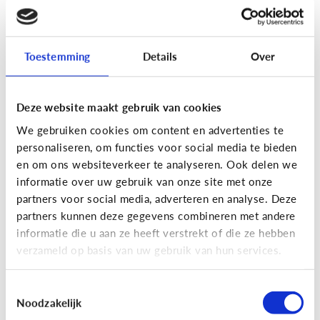
[Actua]
Hoe snel geven jongeren
hun bankkaart in ruil voor geld?
Toestemming
Details
Over
Deze website maakt gebruik van cookies
We gebruiken cookies om content en advertenties te
personaliseren, om functies voor social media te bieden
En wat zijn 'geldezels'?
en om ons websiteverkeer te analyseren. Ook delen we
informatie over uw gebruik van onze site met onze
partners voor social media, adverteren en analyse. Deze
Veilig Online
partners kunnen deze gegevens combineren met andere
[Hoe werkt het?]
Locatiegegevens
informatie die u aan ze heeft verstrekt of die ze hebben
verzameld op basis van uw gebruik van hun services.
delen via de smartphone
Toestemmingsselectie
Noodzakelijk