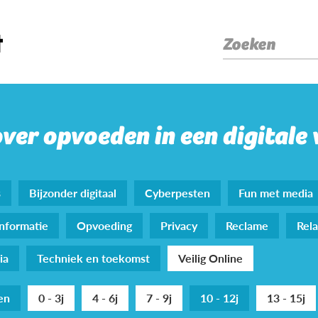
Zoeken
over opvoeden in een digitale
s
Bijzonder digitaal
Cyberpesten
Fun met media
nformatie
Opvoeding
Privacy
Reclame
Rela
ia
Techniek en toekomst
Veilig Online
den
0 - 3j
4 - 6j
7 - 9j
10 - 12j
13 - 15j