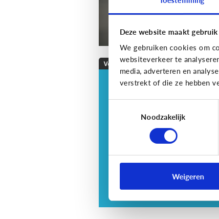
Deze website maakt gebruik
We gebruiken cookies om con
websiteverkeer te analysere
Veilig Online
media, adverteren en analys
verstrekt of die ze hebben v
Veilig online: hoe do
ik dat?
Toestemmingsselectie
Je zorgt er best voor dat je
Noodzakelijk
informatie alleen deelt met w
jij dit echt wilt. Hoe kan je dit
doen?
Weigeren
3 tips voor tieners