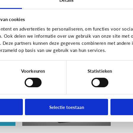
En wat zijn 'geldezels'?
 van cookies
tent en advertenties te personaliseren, om functies voor socia
n. Ook delen we informatie over uw gebruik van onze site met o
Veilig Online
e. Deze partners kunnen deze gegevens combineren met andere in
erzameld op basis van uw gebruik van hun services.
e
Wat is een veilig
wachtwoord voor mijn
kind?
Voorkeuren
Statistieken
ie
Selectie toestaan