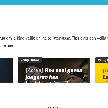
terug om je kind veilig online te laten gaan. Tips over een veil
je hier!
Veilig Online
Veilig
[Actua]
Hoe snel geven
[H
jongeren hun
L
bankkaart in ruil voor
v
geld?
Details