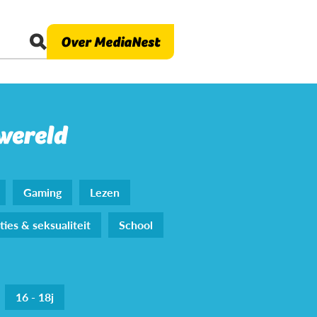
Over MediaNest
 wereld
Gaming
Lezen
ties & seksualiteit
School
16 - 18j