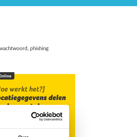
ig wachtwoord, phishing
 Online
oe werkt het?]
ocatiegegevens delen
ia de smartphone
Over