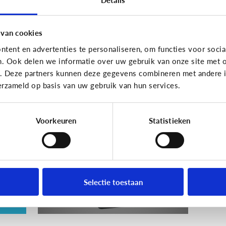
En wat zijn 'geldezels'?
 van cookies
tent en advertenties te personaliseren, om functies voor socia
n. Ook delen we informatie over uw gebruik van onze site met o
Veilig Online
e. Deze partners kunnen deze gegevens combineren met andere in
erzameld op basis van uw gebruik van hun services.
e
Wat is een veilig
wachtwoord voor mijn
kind?
Voorkeuren
Statistieken
ie
Selectie toestaan