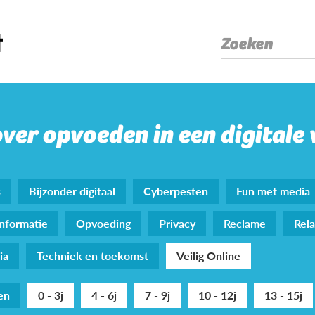
Zoeken
over opvoeden in een digitale
s
Bijzonder digitaal
Cyberpesten
Fun met media
nformatie
Opvoeding
Privacy
Reclame
Rela
ia
Techniek en toekomst
Veilig Online
den
0 - 3j
4 - 6j
7 - 9j
10 - 12j
13 - 15j