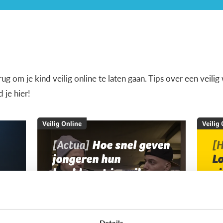
terug om je kind veilig online te laten gaan. Tips over een veil
je hier!
Veilig Online
Veilig
[Actua]
Hoe snel geven
[H
jongeren hun
L
bankkaart in ruil voor
v
geld?
Details