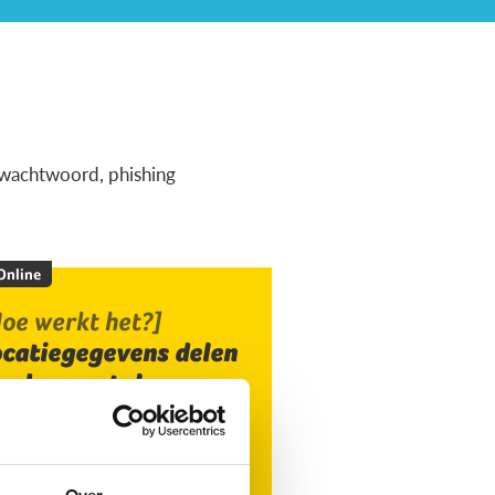
ig wachtwoord, phishing
 Online
oe werkt het?]
ocatiegegevens delen
ia de smartphone
Over