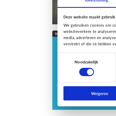
Deze website maakt gebruik
We gebruiken cookies om con
websiteverkeer te analysere
Veilig Online
media, adverteren en analys
verstrekt of die ze hebben v
Veilig online: hoe do
ik dat?
Toestemmingsselectie
Je zorgt er best voor dat je
Noodzakelijk
informatie alleen deelt met w
jij dit echt wilt. Hoe kan je dit
doen?
Weigeren
3 tips voor tieners