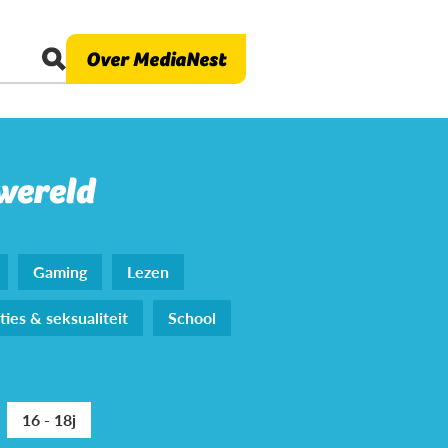
Over MediaNest
 wereld
Gaming
Lezen
ties & seksualiteit
School
16 - 18j