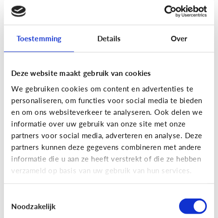
[Actua]
Hoe snel geven jongeren
hun bankkaart in ruil voor geld?
Toestemming
Details
Over
Deze website maakt gebruik van cookies
We gebruiken cookies om content en advertenties te
personaliseren, om functies voor social media te bieden
En wat zijn 'geldezels'?
en om ons websiteverkeer te analyseren. Ook delen we
informatie over uw gebruik van onze site met onze
partners voor social media, adverteren en analyse. Deze
Veilig Online
partners kunnen deze gegevens combineren met andere
[Hoe werkt het?]
Locatiegegevens
informatie die u aan ze heeft verstrekt of die ze hebben
verzameld op basis van uw gebruik van hun services.
delen via de smartphone
Toestemmingsselectie
Noodzakelijk