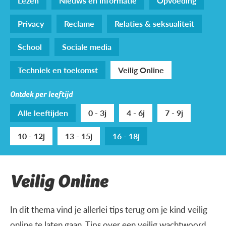
Lezen
Nieuws en informatie
Opvoeding
Privacy
Reclame
Relaties & seksualiteit
School
Sociale media
Techniek en toekomst
Veilig Online
Ontdek per leeftijd
Alle leeftijden
0 - 3j
4 - 6j
7 - 9j
10 - 12j
13 - 15j
16 - 18j
Veilig Online
In dit thema vind je allerlei tips terug om je kind veilig
online te laten gaan. Tips over een veilig wachtwoord,