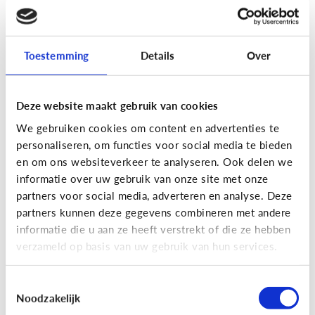
[Actua]
Hoe snel geven jongeren
hun bankkaart in ruil voor geld?
Toestemming
Details
Over
Deze website maakt gebruik van cookies
We gebruiken cookies om content en advertenties te
personaliseren, om functies voor social media te bieden
En wat zijn 'geldezels'?
en om ons websiteverkeer te analyseren. Ook delen we
informatie over uw gebruik van onze site met onze
partners voor social media, adverteren en analyse. Deze
Veilig Online
partners kunnen deze gegevens combineren met andere
[Hoe werkt het?]
Locatiegegevens
informatie die u aan ze heeft verstrekt of die ze hebben
verzameld op basis van uw gebruik van hun services.
delen via de smartphone
Toestemmingsselectie
Noodzakelijk