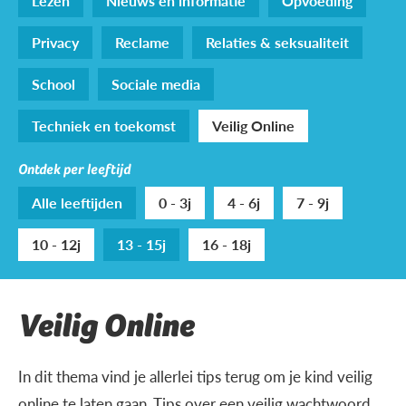
Lezen
Nieuws en informatie
Opvoeding
Privacy
Reclame
Relaties & seksualiteit
School
Sociale media
Techniek en toekomst
Veilig Online
Ontdek per leeftijd
Alle leeftijden
0 - 3j
4 - 6j
7 - 9j
10 - 12j
13 - 15j
16 - 18j
Veilig Online
In dit thema vind je allerlei tips terug om je kind veilig
online te laten gaan. Tips over een veilig wachtwoord,