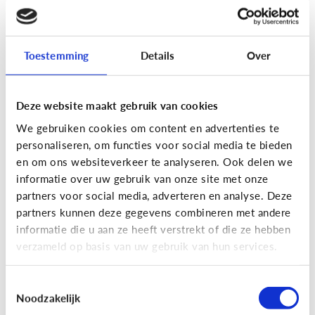
[Actua]
Hoe snel geven jongeren
hun bankkaart in ruil voor geld?
Toestemming
Details
Over
Deze website maakt gebruik van cookies
We gebruiken cookies om content en advertenties te
personaliseren, om functies voor social media te bieden
En wat zijn 'geldezels'?
en om ons websiteverkeer te analyseren. Ook delen we
informatie over uw gebruik van onze site met onze
partners voor social media, adverteren en analyse. Deze
Veilig Online
partners kunnen deze gegevens combineren met andere
[Hoe werkt het?]
Locatiegegevens
informatie die u aan ze heeft verstrekt of die ze hebben
verzameld op basis van uw gebruik van hun services.
delen via de smartphone
Toestemmingsselectie
Noodzakelijk