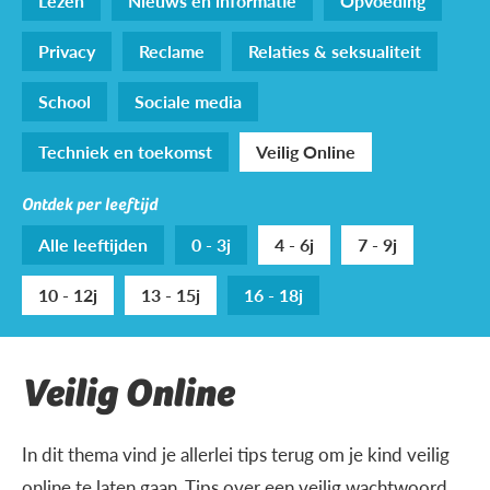
Lezen
Nieuws en informatie
Opvoeding
Privacy
Reclame
Relaties & seksualiteit
School
Sociale media
Techniek en toekomst
Veilig Online
Ontdek per leeftijd
Alle leeftijden
0 - 3j
4 - 6j
7 - 9j
10 - 12j
13 - 15j
16 - 18j
Veilig Online
In dit thema vind je allerlei tips terug om je kind veilig
online te laten gaan. Tips over een veilig wachtwoord,