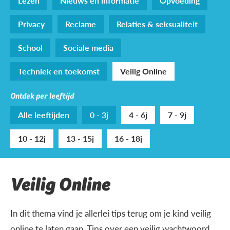
Lezen
Nieuws en informatie
Opvoeding
Privacy
Reclame
Relaties & seksualiteit
School
Sociale media
Techniek en toekomst
Veilig Online
Ontdek per leeftijd
Alle leeftijden
0 - 3j
4 - 6j
7 - 9j
10 - 12j
13 - 15j
16 - 18j
Veilig Online
In dit thema vind je allerlei tips terug om je kind veilig
online te laten gaan. Tips over een veilig wachtwoord,