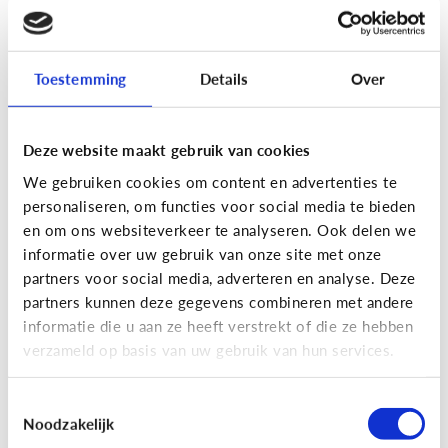
[Actua]
Hoe snel geven jongeren
hun bankkaart in ruil voor geld?
Toestemming
Details
Over
Deze website maakt gebruik van cookies
We gebruiken cookies om content en advertenties te
personaliseren, om functies voor social media te bieden
En wat zijn 'geldezels'?
en om ons websiteverkeer te analyseren. Ook delen we
informatie over uw gebruik van onze site met onze
partners voor social media, adverteren en analyse. Deze
Veilig Online
partners kunnen deze gegevens combineren met andere
[Hoe werkt het?]
Locatiegegevens
informatie die u aan ze heeft verstrekt of die ze hebben
verzameld op basis van uw gebruik van hun services.
delen via de smartphone
Toestemmingsselectie
Noodzakelijk