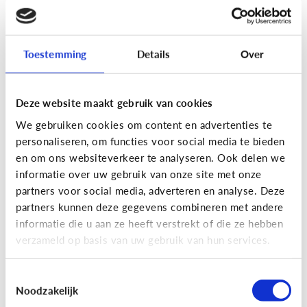
[Actua]
Hoe snel geven jongeren
hun bankkaart in ruil voor geld?
Toestemming
Details
Over
Deze website maakt gebruik van cookies
We gebruiken cookies om content en advertenties te
personaliseren, om functies voor social media te bieden
En wat zijn 'geldezels'?
en om ons websiteverkeer te analyseren. Ook delen we
informatie over uw gebruik van onze site met onze
partners voor social media, adverteren en analyse. Deze
Veilig Online
partners kunnen deze gegevens combineren met andere
[Hoe werkt het?]
Locatiegegevens
informatie die u aan ze heeft verstrekt of die ze hebben
verzameld op basis van uw gebruik van hun services.
delen via de smartphone
Toestemmingsselectie
Noodzakelijk