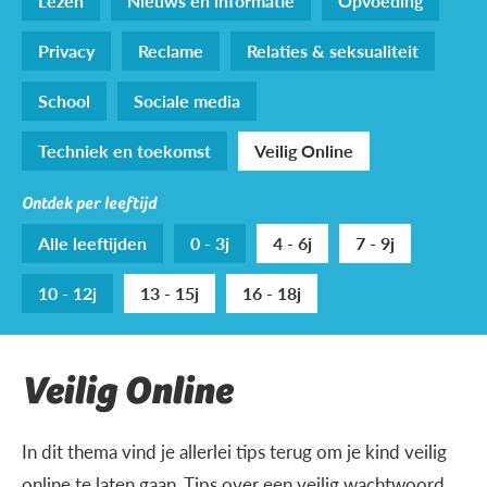
Lezen
Nieuws en informatie
Opvoeding
Privacy
Reclame
Relaties & seksualiteit
School
Sociale media
Techniek en toekomst
Veilig Online
Ontdek per leeftijd
Alle leeftijden
0 - 3j
4 - 6j
7 - 9j
10 - 12j
13 - 15j
16 - 18j
Veilig Online
In dit thema vind je allerlei tips terug om je kind veilig
online te laten gaan. Tips over een veilig wachtwoord,