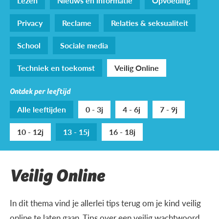
Lezen
Nieuws en informatie
Opvoeding
Privacy
Reclame
Relaties & seksualiteit
School
Sociale media
Techniek en toekomst
Veilig Online
Ontdek per leeftijd
Alle leeftijden
0 - 3j
4 - 6j
7 - 9j
10 - 12j
13 - 15j
16 - 18j
Veilig Online
In dit thema vind je allerlei tips terug om je kind veilig
online te laten gaan. Tips over een veilig wachtwoord,