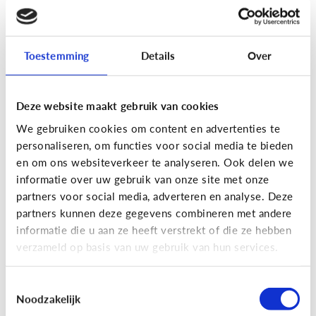
[Actua]
Hoe snel geven jongeren
hun bankkaart in ruil voor geld?
Toestemming
Details
Over
Deze website maakt gebruik van cookies
We gebruiken cookies om content en advertenties te
personaliseren, om functies voor social media te bieden
En wat zijn 'geldezels'?
en om ons websiteverkeer te analyseren. Ook delen we
informatie over uw gebruik van onze site met onze
partners voor social media, adverteren en analyse. Deze
Veilig Online
partners kunnen deze gegevens combineren met andere
[Hoe werkt het?]
Locatiegegevens
informatie die u aan ze heeft verstrekt of die ze hebben
verzameld op basis van uw gebruik van hun services.
delen via de smartphone
Toestemmingsselectie
Noodzakelijk