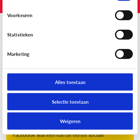
Ja
Nee
Voorkeuren
Lees meer over:
Statistieken
Sociale media
vloggen
YouTube
Marketing
afspraken
checklist
klik-en-print
Alles toestaan
Lees ook
Selectie toestaan
Sociale media
Weigeren
Wat is Facebook?
Facebook was één van de eerste sociale