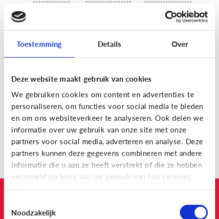
Toestemming
Details
Over
Wil je kind leren vloggen? De
YouTube academie
biedt
Deze website maakt gebruik van cookies
een lessenreeks boordevol tips en handige weetjes!
We gebruiken cookies om content en advertenties te
personaliseren, om functies voor social media te bieden
en om ons websiteverkeer te analyseren. Ook delen we
informatie over uw gebruik van onze site met onze
Klik-en-print Vloggers' checklist
partners voor social media, adverteren en analyse. Deze
partners kunnen deze gegevens combineren met andere
informatie die u aan ze heeft verstrekt of die ze hebben
verzameld op basis van uw gebruik van hun services.
Vond je dit artikel nuttig?
Toestemmingsselectie
Noodzakelijk