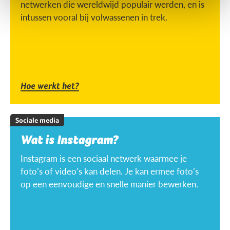
netwerken die wereldwijd populair werden, en is
intussen vooral bij volwassenen in trek.
Hoe werkt het?
Sociale media
Wat is Instagram?
Instagram is een sociaal netwerk waarmee je
foto’s of video’s kan delen. Je kan ermee foto’s
op een eenvoudige en snelle manier bewerken.