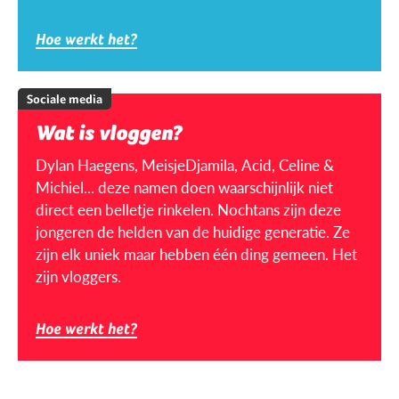
Hoe werkt het?
Sociale media
Wat is vloggen?
Dylan Haegens, MeisjeDjamila, Acid, Celine &
Michiel... deze namen doen waarschijnlijk niet
direct een belletje rinkelen. Nochtans zijn deze
jongeren de helden van de huidige generatie. Ze
zijn elk uniek maar hebben één ding gemeen. Het
zijn vloggers.
Hoe werkt het?