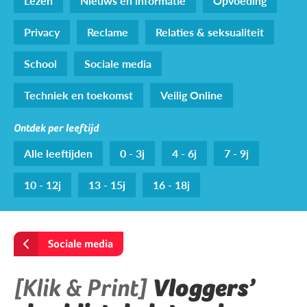
Lezen
Nieuws en informatie
Opvoeding
Privacy
Reclame
Relaties & seksualiteit
School
Sociale media
Techniek en toekomst
Veilig Online
Ontdek per leeftijd
Alle leeftijden
0 - 3j
4 - 6j
7 - 9j
10 - 12j
13 - 15j
16 - 18j
Sociale media
[Klik & Print]
Vloggers’