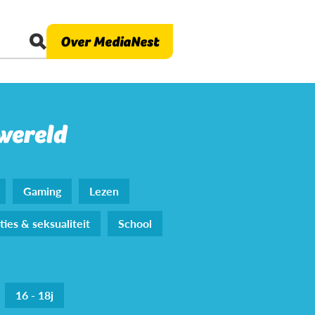
Over MediaNest
 wereld
Gaming
Lezen
ties & seksualiteit
School
16 - 18j