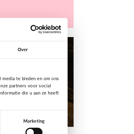
er digitaal
Over
jn kind heeft moeite
t schrijven en
elling. Welke apps
f toepassingen
l media te bieden en om ons
unnen helpen?
nze partners voor social
formatie die u aan ze heeft
Marketing