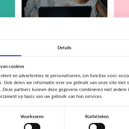
Bijzonder digitaal
Bijzond
Details
Mijn kind is
Mi
.
slechtziend of blind.
me
Welke apps of
sp
 van cookies
n
toepassingen kunnen
o
tent en advertenties te personaliseren, om functies voor socia
helpen?
k
n. Ook delen we informatie over uw gebruik van onze site met o
e. Deze partners kunnen deze gegevens combineren met andere in
erzameld op basis van uw gebruik van hun services.
Voorkeuren
Statistieken