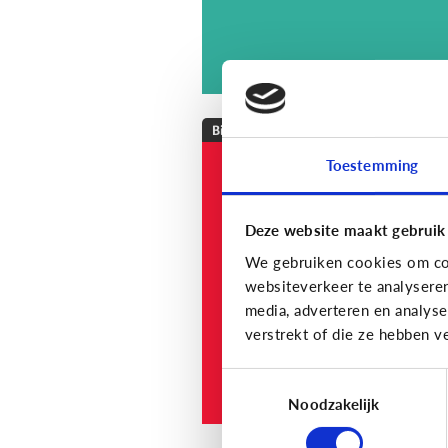
Bijzonder digitaal
Toestemming
Mijn kind is
slechthorend of doof
Welke apps of
Deze website maakt gebruik
toepassingen kunne
We gebruiken cookies om con
helpen?
websiteverkeer te analysere
media, adverteren en analys
verstrekt of die ze hebben v
Toestemmingsselectie
Noodzakelijk