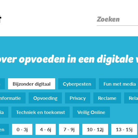
Zoeken
over opvoeden in een digitale
s
Bijzonder digitaal
Cyberpesten
Fun met media
nformatie
Opvoeding
Privacy
Reclame
Rela
ia
Techniek en toekomst
Veilig Online
den
0 - 3j
4 - 6j
7 - 9j
10 - 12j
13 - 15j