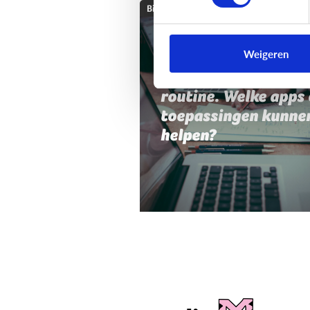
Bijzonder digitaal
Mijn kind heeft moei
Weigeren
met planning,
organisatie of
routine. Welke apps 
toepassingen kunne
helpen?