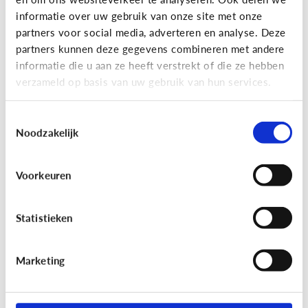
informatie over uw gebruik van onze site met onze
partners voor social media, adverteren en analyse. Deze
partners kunnen deze gegevens combineren met andere
Bijzonder digitaal
informatie die u aan ze heeft verstrekt of die ze hebben
Mijn kind is slechtziend of blind.
verzameld op basis van uw gebruik van hun services.
Welke apps of toepassingen
kunnen helpen?
Toestemmingsselectie
Noodzakelijk
Voorkeuren
Statistieken
Marketing
Bijzonder digitaal
Mijn kind heeft moeite met