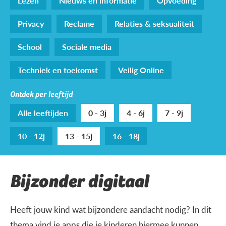
Lezen
Nieuws en informatie
Opvoeding
Privacy
Reclame
Relaties & seksualiteit
School
Sociale media
Techniek en toekomst
Veilig Online
Ontdek per leeftijd
Alle leeftijden
0 - 3j
4 - 6j
7 - 9j
10 - 12j
13 - 15j
16 - 18j
Bijzonder digitaal
Heeft jouw kind wat bijzondere aandacht nodig? In dit
thema vind je apps die je kinderen hiermee kunnen