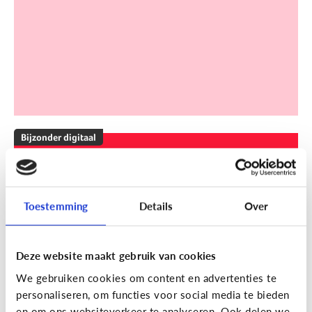
Bijzonder digitaal
Mijn kind is slechthorend of doof.
Welke apps of toepassingen
kunnen helpen?
Toestemming
Details
Over
Deze website maakt gebruik van cookies
We gebruiken cookies om content en advertenties te
personaliseren, om functies voor social media te bieden
en om ons websiteverkeer te analyseren. Ook delen we