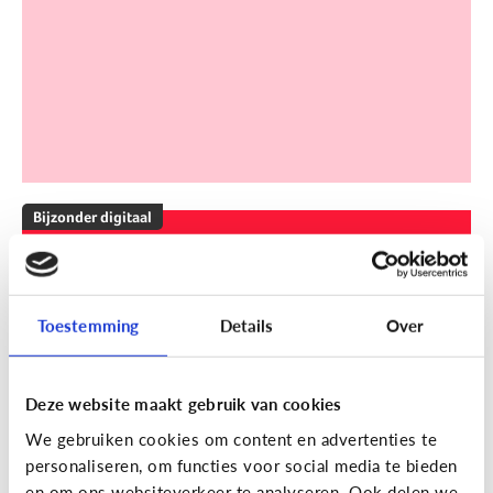
Bijzonder digitaal
Mijn kind is slechthorend of doof.
Welke apps of toepassingen
kunnen helpen?
Toestemming
Details
Over
Deze website maakt gebruik van cookies
We gebruiken cookies om content en advertenties te
personaliseren, om functies voor social media te bieden
en om ons websiteverkeer te analyseren. Ook delen we