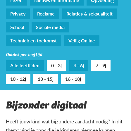
Lezen
Nieuws en informatie
Opvoeding
Privacy
Reclame
Relaties & seksualiteit
School
Sociale media
Techniek en toekomst
Veilig Online
Ontdek per leeftijd
Alle leeftijden
0 - 3j
4 - 6j
7 - 9j
10 - 12j
13 - 15j
16 - 18j
Bijzonder digitaal
Heeft jouw kind wat bijzondere aandacht nodig? In dit
thema vind je apps die je kinderen hiermee kunnen