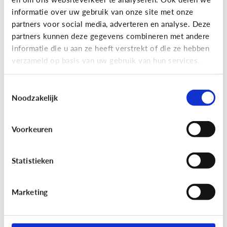
informatie over uw gebruik van onze site met onze
partners voor social media, adverteren en analyse. Deze
partners kunnen deze gegevens combineren met andere
Bijzonder digitaal
informatie die u aan ze heeft verstrekt of die ze hebben
Mijn kind is slechtziend of blind.
verzameld op basis van uw gebruik van hun services.
Welke apps of toepassingen
kunnen helpen?
Toestemmingsselectie
Noodzakelijk
Voorkeuren
Statistieken
Marketing
Bijzonder digitaal
Mijn kind heeft moeite met