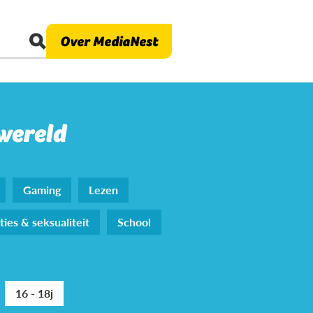
Over MediaNest
 wereld
Gaming
Lezen
ties & seksualiteit
School
16 - 18j