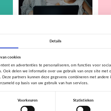
Bijzonder digitaal
Bijzond
Details
Mijn kind is
Mi
.
slechtziend of blind.
me
Welke apps of
sp
 van cookies
n
toepassingen kunnen
o
tent en advertenties te personaliseren, om functies voor socia
helpen?
k
n. Ook delen we informatie over uw gebruik van onze site met o
e. Deze partners kunnen deze gegevens combineren met andere in
erzameld op basis van uw gebruik van hun services.
Voorkeuren
Statistieken