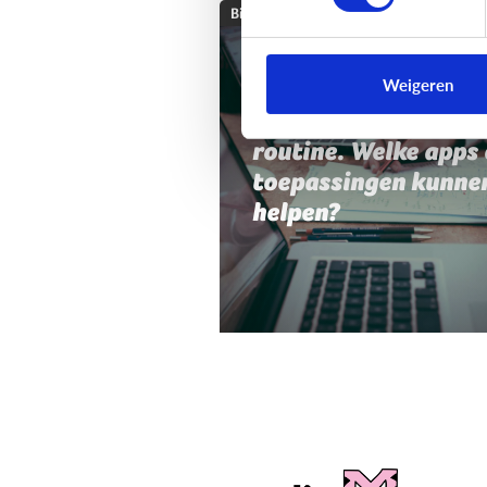
Bijzonder digitaal
Mijn kind heeft moei
Weigeren
met planning,
organisatie of
routine. Welke apps 
toepassingen kunne
helpen?