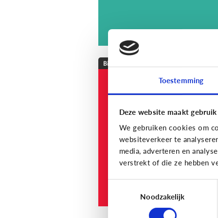
Bijzonder digitaal
Toestemming
Mijn kind is
slechthorend of doof
Welke apps of
Deze website maakt gebruik
toepassingen kunne
We gebruiken cookies om con
helpen?
websiteverkeer te analysere
media, adverteren en analys
verstrekt of die ze hebben v
Toestemmingsselectie
Noodzakelijk