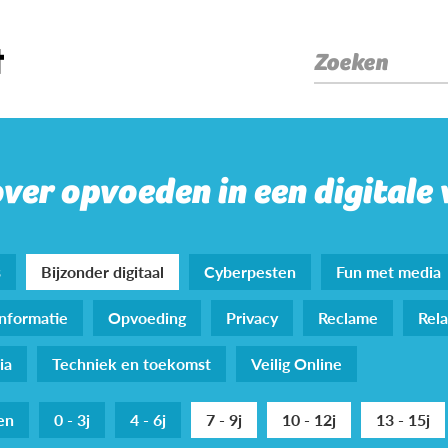
Zoeken
over opvoeden in een digitale
s
Bijzonder digitaal
Cyberpesten
Fun met media
nformatie
Opvoeding
Privacy
Reclame
Rela
ia
Techniek en toekomst
Veilig Online
den
0 - 3j
4 - 6j
7 - 9j
10 - 12j
13 - 15j