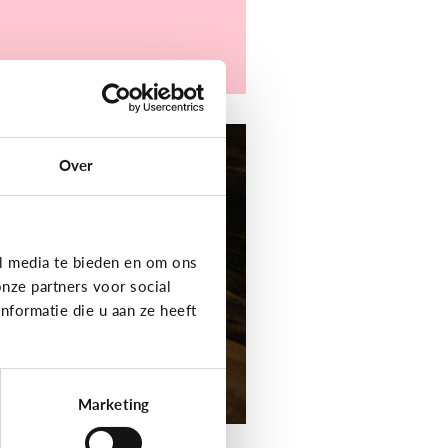
er digitaal
Over
jn kind heeft moeite
t schrijven en
elling. Welke apps
f toepassingen
l media te bieden en om ons
unnen helpen?
nze partners voor social
formatie die u aan ze heeft
Marketing