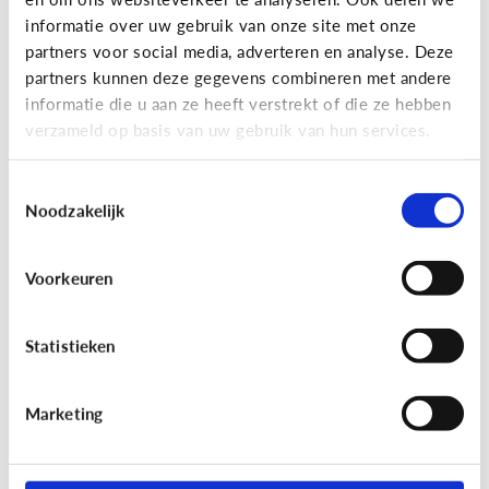
informatie over uw gebruik van onze site met onze
partners voor social media, adverteren en analyse. Deze
partners kunnen deze gegevens combineren met andere
Bijzonder digitaal
informatie die u aan ze heeft verstrekt of die ze hebben
Mijn kind is slechtziend of blind.
verzameld op basis van uw gebruik van hun services.
Welke apps of toepassingen
kunnen helpen?
Toestemmingsselectie
Noodzakelijk
Voorkeuren
Statistieken
Marketing
Bijzonder digitaal
Mijn kind heeft moeite met