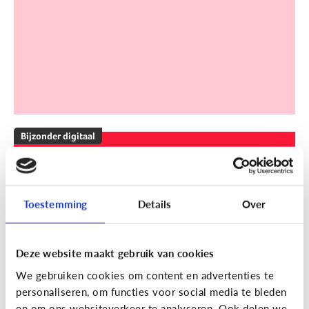
Bijzonder digitaal
Mijn kind is slechthorend of doof.
Welke apps of toepassingen
kunnen helpen?
Toestemming
Details
Over
Deze website maakt gebruik van cookies
We gebruiken cookies om content en advertenties te
personaliseren, om functies voor social media te bieden
en om ons websiteverkeer te analyseren. Ook delen we