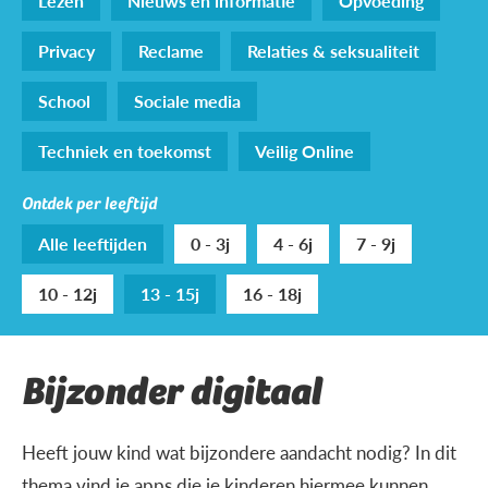
Lezen
Nieuws en informatie
Opvoeding
Privacy
Reclame
Relaties & seksualiteit
School
Sociale media
Techniek en toekomst
Veilig Online
Ontdek per leeftijd
Alle leeftijden
0 - 3j
4 - 6j
7 - 9j
10 - 12j
13 - 15j
16 - 18j
Bijzonder digitaal
Heeft jouw kind wat bijzondere aandacht nodig? In dit
thema vind je apps die je kinderen hiermee kunnen