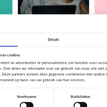
Bijzonder digitaal
Bijzond
Details
Mijn kind is
Mi
.
slechtziend of blind.
me
Welke apps of
sp
 van cookies
n
toepassingen kunnen
o
tent en advertenties te personaliseren, om functies voor socia
helpen?
k
n. Ook delen we informatie over uw gebruik van onze site met o
e. Deze partners kunnen deze gegevens combineren met andere in
erzameld op basis van uw gebruik van hun services.
Voorkeuren
Statistieken