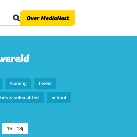
Over MediaNest
 wereld
Gaming
Lezen
ties & seksualiteit
School
16 - 18j