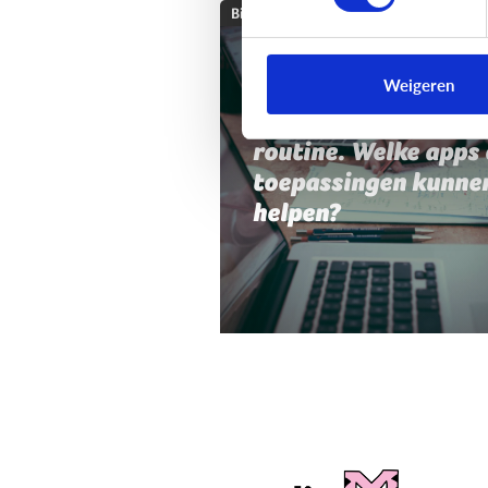
Bijzonder digitaal
Mijn kind heeft moei
Weigeren
met planning,
organisatie of
routine. Welke apps 
toepassingen kunne
helpen?