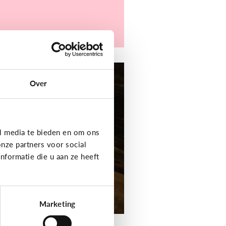
er digitaal
Over
jn kind heeft moeite
t schrijven en
elling. Welke apps
f toepassingen
l media te bieden en om ons
unnen helpen?
nze partners voor social
formatie die u aan ze heeft
Marketing