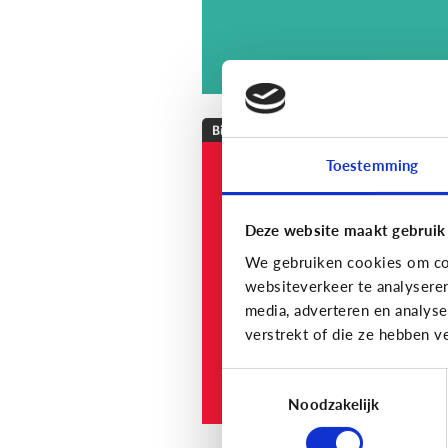
Bijzonder digitaal
Toestemming
Mijn kind is
slechthorend of doof
Welke apps of
Deze website maakt gebruik
toepassingen kunne
We gebruiken cookies om con
helpen?
websiteverkeer te analysere
media, adverteren en analys
verstrekt of die ze hebben v
Toestemmingsselectie
Noodzakelijk