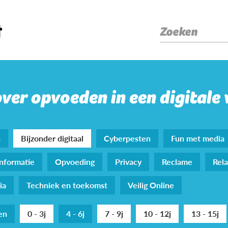
Zoeken
over opvoeden in een digitale
s
Bijzonder digitaal
Cyberpesten
Fun met media
nformatie
Opvoeding
Privacy
Reclame
Rela
ia
Techniek en toekomst
Veilig Online
den
0 - 3j
4 - 6j
7 - 9j
10 - 12j
13 - 15j