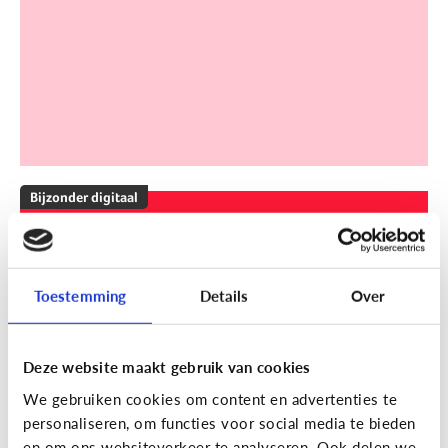
Bijzonder digitaal
Mijn kind is slechthorend of doof.
Welke apps of toepassingen
kunnen helpen?
Toestemming
Details
Over
Deze website maakt gebruik van cookies
We gebruiken cookies om content en advertenties te
personaliseren, om functies voor social media te bieden
en om ons websiteverkeer te analyseren. Ook delen we