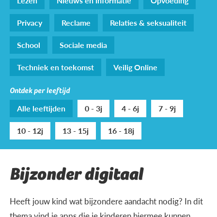
Lezen
Nieuws en informatie
Opvoeding
Privacy
Reclame
Relaties & seksualiteit
School
Sociale media
Techniek en toekomst
Veilig Online
Ontdek per leeftijd
Alle leeftijden
0 - 3j
4 - 6j
7 - 9j
10 - 12j
13 - 15j
16 - 18j
Bijzonder digitaal
Heeft jouw kind wat bijzondere aandacht nodig? In dit
thema vind je apps die je kinderen hiermee kunnen