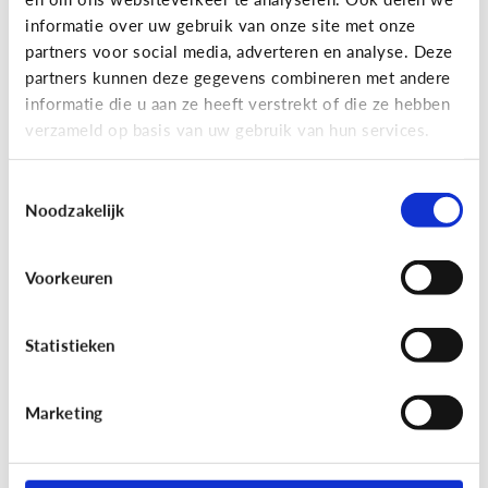
informatie over uw gebruik van onze site met onze
partners voor social media, adverteren en analyse. Deze
partners kunnen deze gegevens combineren met andere
Bijzonder digitaal
informatie die u aan ze heeft verstrekt of die ze hebben
Mijn kind is slechtziend of blind.
verzameld op basis van uw gebruik van hun services.
Welke apps of toepassingen
kunnen helpen?
Toestemmingsselectie
Noodzakelijk
Voorkeuren
Statistieken
Marketing
Bijzonder digitaal
Mijn kind heeft moeite met