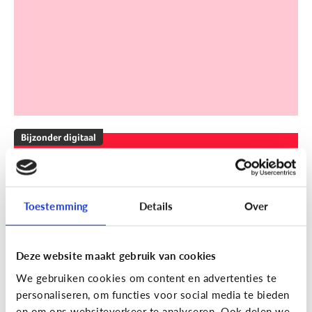
Bijzonder digitaal
Mijn kind is slechthorend of doof.
Welke apps of toepassingen
kunnen helpen?
Toestemming
Details
Over
Deze website maakt gebruik van cookies
We gebruiken cookies om content en advertenties te
personaliseren, om functies voor social media te bieden
en om ons websiteverkeer te analyseren. Ook delen we