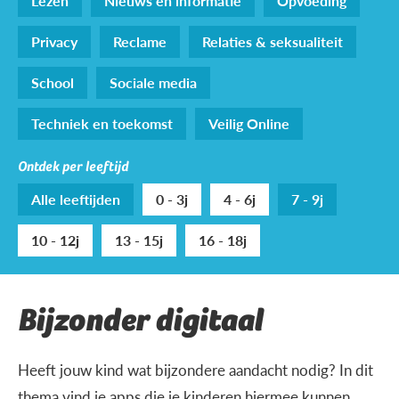
Lezen
Nieuws en informatie
Opvoeding
Privacy
Reclame
Relaties & seksualiteit
School
Sociale media
Techniek en toekomst
Veilig Online
Ontdek per leeftijd
Alle leeftijden
0 - 3j
4 - 6j
7 - 9j
10 - 12j
13 - 15j
16 - 18j
Bijzonder digitaal
Heeft jouw kind wat bijzondere aandacht nodig? In dit
thema vind je apps die je kinderen hiermee kunnen