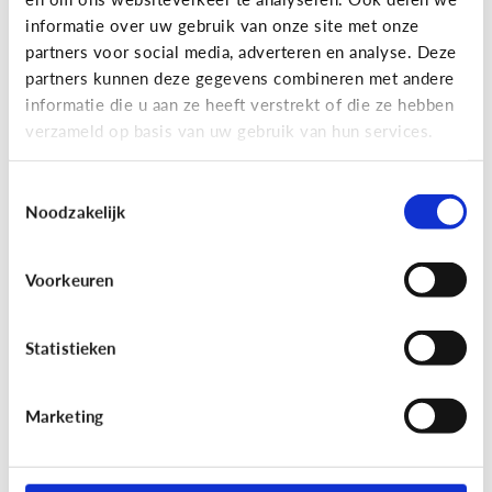
informatie over uw gebruik van onze site met onze
partners voor social media, adverteren en analyse. Deze
partners kunnen deze gegevens combineren met andere
Bijzonder digitaal
informatie die u aan ze heeft verstrekt of die ze hebben
Mijn kind is slechtziend of blind.
verzameld op basis van uw gebruik van hun services.
Welke apps of toepassingen
kunnen helpen?
Toestemmingsselectie
Noodzakelijk
Voorkeuren
Statistieken
Marketing
Bijzonder digitaal
Mijn kind heeft moeite met