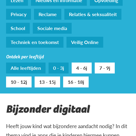
Lezen
Nieuws en informatie
Opvoeding
Privacy
Reclame
Relaties & seksualiteit
School
Sociale media
Techniek en toekomst
Veilig Online
Ontdek per leeftijd
Alle leeftijden
0 - 3j
4 - 6j
7 - 9j
10 - 12j
13 - 15j
16 - 18j
Bijzonder digitaal
Heeft jouw kind wat bijzondere aandacht nodig? In dit
thema vind je apps die je kinderen hiermee kunnen