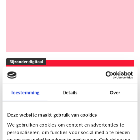
Bijzonder digitaal
Mijn kind is slechthorend of doof.
Welke apps of toepassingen
kunnen helpen?
Toestemming
Details
Over
Deze website maakt gebruik van cookies
We gebruiken cookies om content en advertenties te
personaliseren, om functies voor social media te bieden
en om ons websiteverkeer te analyseren. Ook delen we