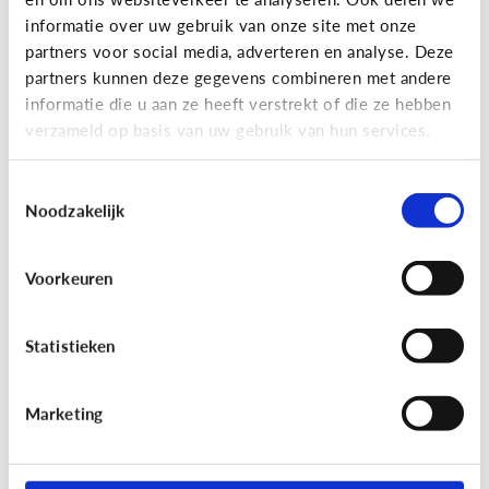
informatie over uw gebruik van onze site met onze
partners voor social media, adverteren en analyse. Deze
partners kunnen deze gegevens combineren met andere
Bijzonder digitaal
informatie die u aan ze heeft verstrekt of die ze hebben
Mijn kind is slechtziend of blind.
verzameld op basis van uw gebruik van hun services.
Welke apps of toepassingen
kunnen helpen?
Toestemmingsselectie
Noodzakelijk
Voorkeuren
Statistieken
Marketing
Bijzonder digitaal
Mijn kind heeft moeite met