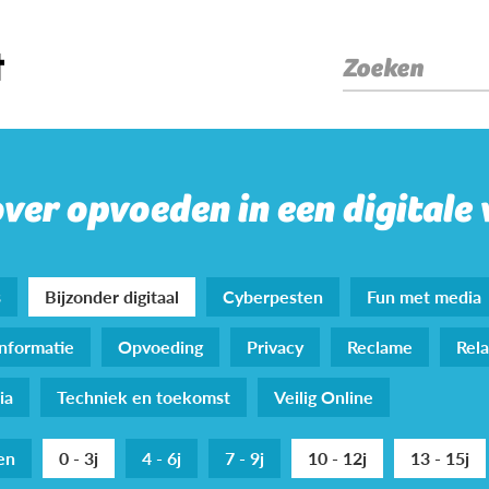
Zoeken
over opvoeden in een digitale
s
Bijzonder digitaal
Cyberpesten
Fun met media
nformatie
Opvoeding
Privacy
Reclame
Rela
ia
Techniek en toekomst
Veilig Online
den
0 - 3j
4 - 6j
7 - 9j
10 - 12j
13 - 15j