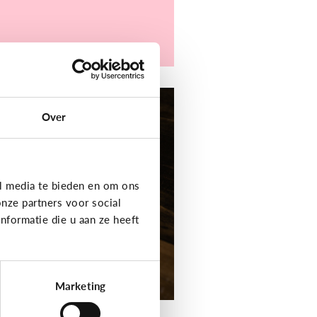
er digitaal
Over
jn kind heeft moeite
t schrijven en
elling. Welke apps
f toepassingen
l media te bieden en om ons
unnen helpen?
nze partners voor social
formatie die u aan ze heeft
Marketing