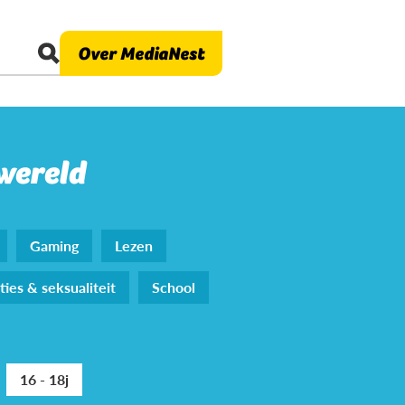
Over MediaNest
 wereld
Gaming
Lezen
ties & seksualiteit
School
16 - 18j