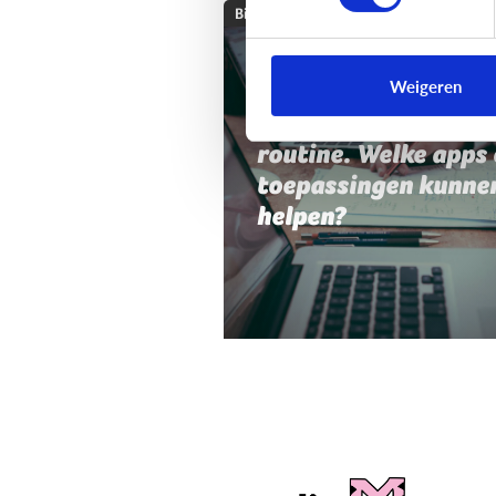
Bijzonder digitaal
Mijn kind heeft moei
Weigeren
met planning,
organisatie of
routine. Welke apps 
toepassingen kunne
helpen?