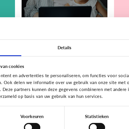
Bijzonder digitaal
Bijzond
Details
Mijn kind is
Mi
.
slechtziend of blind.
me
Welke apps of
sp
 van cookies
n
toepassingen kunnen
o
tent en advertenties te personaliseren, om functies voor socia
helpen?
k
n. Ook delen we informatie over uw gebruik van onze site met o
e. Deze partners kunnen deze gegevens combineren met andere in
erzameld op basis van uw gebruik van hun services.
Voorkeuren
Statistieken