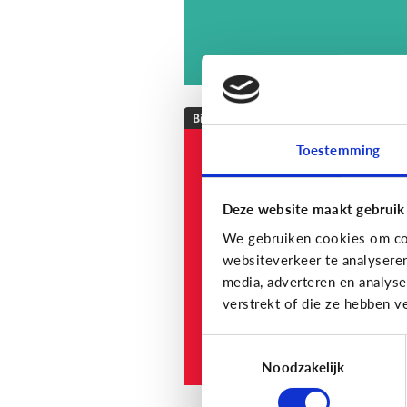
Bijzonder digitaal
Toestemming
Mijn kind is
slechthorend of doof
Welke apps of
Deze website maakt gebruik
toepassingen kunne
We gebruiken cookies om con
helpen?
websiteverkeer te analysere
media, adverteren en analys
verstrekt of die ze hebben v
Toestemmingsselectie
Noodzakelijk