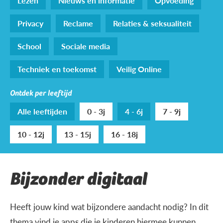
Lezen
Nieuws en informatie
Opvoeding
Privacy
Reclame
Relaties & seksualiteit
School
Sociale media
Techniek en toekomst
Veilig Online
Ontdek per leeftijd
Alle leeftijden
0 - 3j
4 - 6j
7 - 9j
10 - 12j
13 - 15j
16 - 18j
Bijzonder digitaal
Heeft jouw kind wat bijzondere aandacht nodig? In dit
thema vind je apps die je kinderen hiermee kunnen