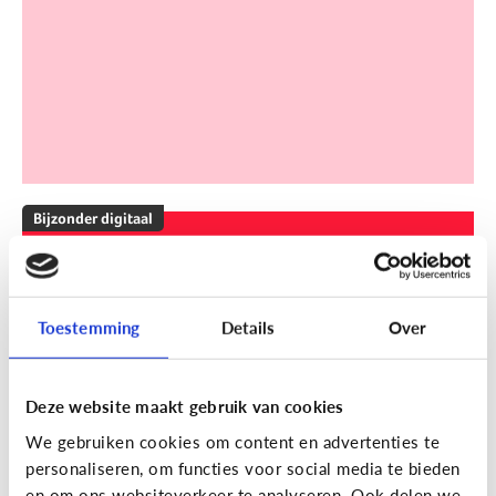
Bijzonder digitaal
Mijn kind is slechthorend of doof.
Welke apps of toepassingen
kunnen helpen?
Toestemming
Details
Over
Deze website maakt gebruik van cookies
We gebruiken cookies om content en advertenties te
personaliseren, om functies voor social media te bieden
en om ons websiteverkeer te analyseren. Ook delen we