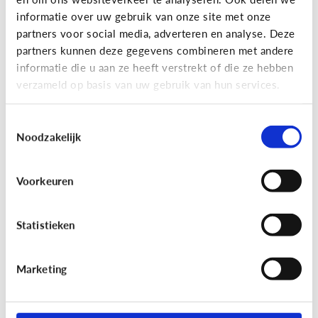
informatie over uw gebruik van onze site met onze
partners voor social media, adverteren en analyse. Deze
partners kunnen deze gegevens combineren met andere
Bijzonder digitaal
informatie die u aan ze heeft verstrekt of die ze hebben
Mijn kind is slechtziend of blind.
verzameld op basis van uw gebruik van hun services.
Welke apps of toepassingen
kunnen helpen?
Toestemmingsselectie
Noodzakelijk
Voorkeuren
Statistieken
Marketing
Bijzonder digitaal
Mijn kind heeft moeite met