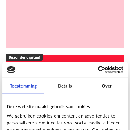
Bijzonder digitaal
Mijn kind is slechthorend of doof.
Welke apps of toepassingen
kunnen helpen?
Toestemming
Details
Over
Deze website maakt gebruik van cookies
We gebruiken cookies om content en advertenties te
personaliseren, om functies voor social media te bieden
en om ons websiteverkeer te analyseren. Ook delen we