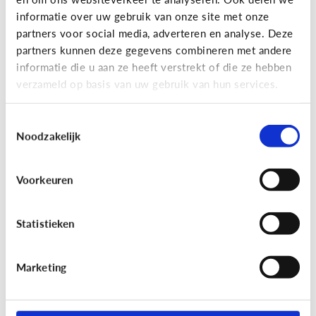
informatie over uw gebruik van onze site met onze
partners voor social media, adverteren en analyse. Deze
partners kunnen deze gegevens combineren met andere
Bijzonder digitaal
informatie die u aan ze heeft verstrekt of die ze hebben
Mijn kind is slechtziend of blind.
verzameld op basis van uw gebruik van hun services.
Welke apps of toepassingen
kunnen helpen?
Toestemmingsselectie
Noodzakelijk
Voorkeuren
Statistieken
Marketing
Bijzonder digitaal
Mijn kind heeft moeite met