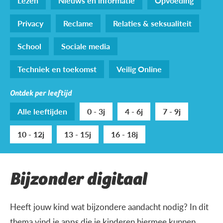
Lezen
Nieuws en informatie
Opvoeding
Privacy
Reclame
Relaties & seksualiteit
School
Sociale media
Techniek en toekomst
Veilig Online
Ontdek per leeftijd
Alle leeftijden
0 - 3j
4 - 6j
7 - 9j
10 - 12j
13 - 15j
16 - 18j
Bijzonder digitaal
Heeft jouw kind wat bijzondere aandacht nodig? In dit
thema vind je apps die je kinderen hiermee kunnen