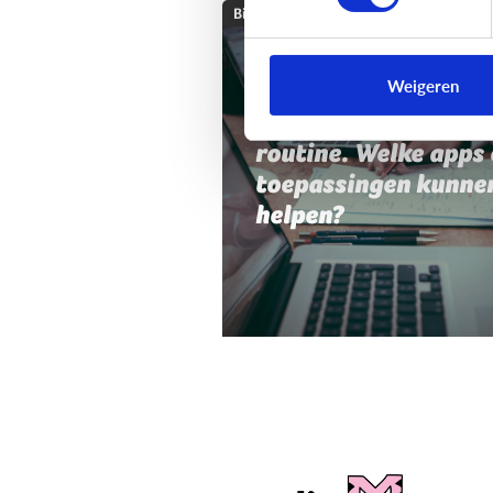
Bijzonder digitaal
Mijn kind heeft moei
Weigeren
met planning,
organisatie of
routine. Welke apps 
toepassingen kunne
helpen?