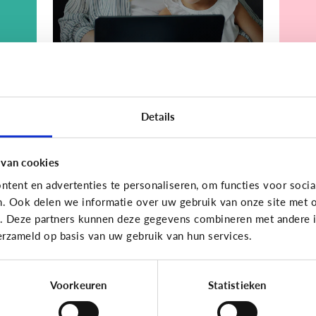
Bijzonder digitaal
Bijzond
Details
Mijn kind is
Mi
.
slechtziend of blind.
me
Welke apps of
sp
 van cookies
n
toepassingen kunnen
o
tent en advertenties te personaliseren, om functies voor socia
helpen?
k
n. Ook delen we informatie over uw gebruik van onze site met o
e. Deze partners kunnen deze gegevens combineren met andere in
erzameld op basis van uw gebruik van hun services.
Voorkeuren
Statistieken