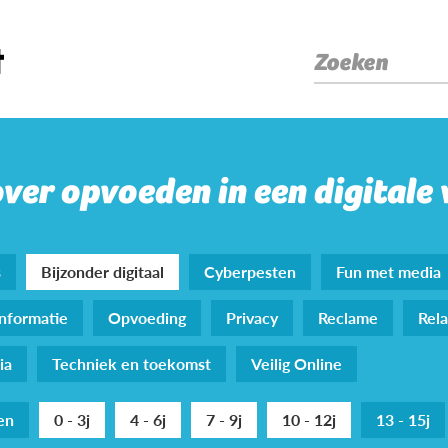
Zoeken
over opvoeden in een digitale
s
Bijzonder digitaal
Cyberpesten
Fun met media
nformatie
Opvoeding
Privacy
Reclame
Rela
ia
Techniek en toekomst
Veilig Online
den
0 - 3j
4 - 6j
7 - 9j
10 - 12j
13 - 15j