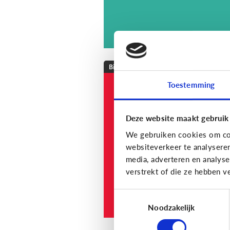
Bijzonder digitaal
Toestemming
Mijn kind is
slechthorend of doof
Welke apps of
Deze website maakt gebruik
toepassingen kunne
We gebruiken cookies om con
helpen?
websiteverkeer te analysere
media, adverteren en analys
verstrekt of die ze hebben v
Toestemmingsselectie
Noodzakelijk