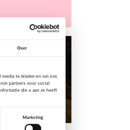
er digitaal
Over
jn kind heeft moeite
t schrijven en
elling. Welke apps
f toepassingen
l media te bieden en om ons
unnen helpen?
nze partners voor social
formatie die u aan ze heeft
Marketing