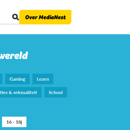
Over MediaNest
 wereld
Gaming
Lezen
ties & seksualiteit
School
16 - 18j