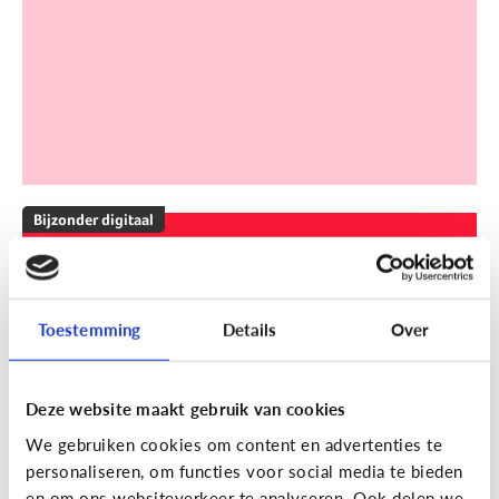
Bijzonder digitaal
Mijn kind is slechthorend of doof.
Welke apps of toepassingen
kunnen helpen?
Toestemming
Details
Over
Deze website maakt gebruik van cookies
We gebruiken cookies om content en advertenties te
personaliseren, om functies voor social media te bieden
en om ons websiteverkeer te analyseren. Ook delen we