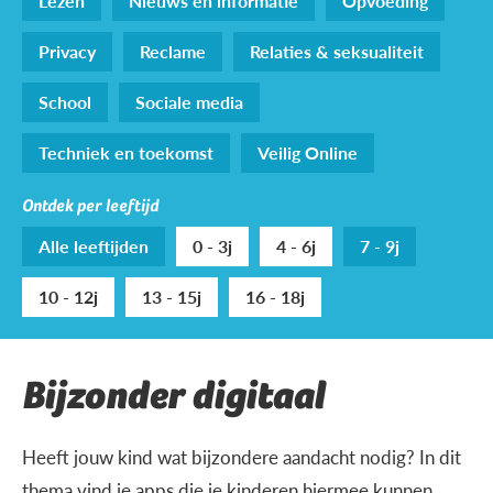
Lezen
Nieuws en informatie
Opvoeding
Privacy
Reclame
Relaties & seksualiteit
School
Sociale media
Techniek en toekomst
Veilig Online
Ontdek per leeftijd
Alle leeftijden
0 - 3j
4 - 6j
7 - 9j
10 - 12j
13 - 15j
16 - 18j
Bijzonder digitaal
Heeft jouw kind wat bijzondere aandacht nodig? In dit
thema vind je apps die je kinderen hiermee kunnen