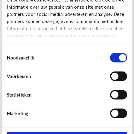
informatie over uw gebruik van onze site met onze
partners voor social media, adverteren en analyse. Deze
partners kunnen deze gegevens combineren met andere
Bijzonder digitaal
informatie die u aan ze heeft verstrekt of die ze hebben
Mijn kind is slechtziend of blind.
verzameld op basis van uw gebruik van hun services.
Welke apps of toepassingen
kunnen helpen?
Toestemmingsselectie
Noodzakelijk
Voorkeuren
Statistieken
Marketing
Bijzonder digitaal
Mijn kind heeft moeite met