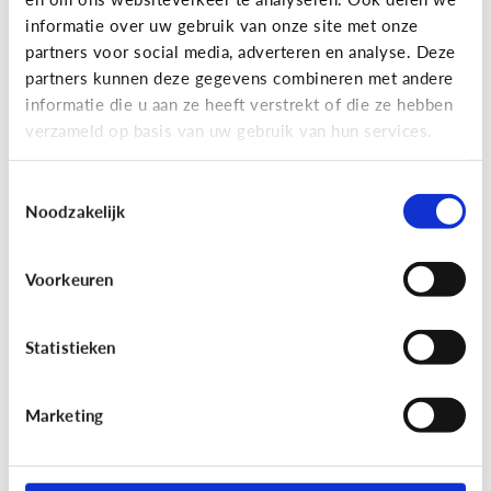
informatie over uw gebruik van onze site met onze
partners voor social media, adverteren en analyse. Deze
partners kunnen deze gegevens combineren met andere
Bijzonder digitaal
informatie die u aan ze heeft verstrekt of die ze hebben
Mijn kind is slechtziend of blind.
verzameld op basis van uw gebruik van hun services.
Welke apps of toepassingen
kunnen helpen?
Toestemmingsselectie
Noodzakelijk
Voorkeuren
Statistieken
Marketing
Bijzonder digitaal
Mijn kind heeft moeite met