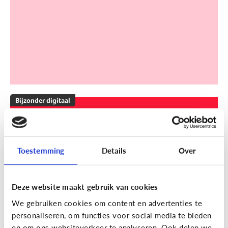
Bijzonder digitaal
Mijn kind is slechthorend of doof.
Welke apps of toepassingen
kunnen helpen?
Toestemming
Details
Over
Deze website maakt gebruik van cookies
We gebruiken cookies om content en advertenties te
personaliseren, om functies voor social media te bieden
en om ons websiteverkeer te analyseren. Ook delen we