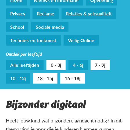
Lezen
Nieuws en informatie
Opvoeding
Privacy
Reclame
Relaties & seksualiteit
School
Sociale media
Techniek en toekomst
Veilig Online
Ontdek per leeftijd
Alle leeftijden
0 - 3j
4 - 6j
7 - 9j
10 - 12j
13 - 15j
16 - 18j
Bijzonder digitaal
Heeft jouw kind wat bijzondere aandacht nodig? In dit
thema vind je apps die je kinderen hiermee kunnen