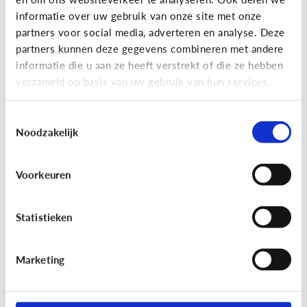
informatie over uw gebruik van onze site met onze
partners voor social media, adverteren en analyse. Deze
partners kunnen deze gegevens combineren met andere
Bijzonder digitaal
informatie die u aan ze heeft verstrekt of die ze hebben
Mijn kind is slechtziend of blind.
verzameld op basis van uw gebruik van hun services.
Welke apps of toepassingen
kunnen helpen?
Toestemmingsselectie
Noodzakelijk
Voorkeuren
Statistieken
Marketing
Bijzonder digitaal
Mijn kind heeft moeite met