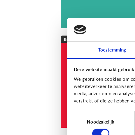
Bijzonder digitaal
Toestemming
Mijn kind is
slechthorend of doof
Welke apps of
Deze website maakt gebruik
toepassingen kunne
We gebruiken cookies om con
helpen?
websiteverkeer te analysere
media, adverteren en analys
verstrekt of die ze hebben v
Toestemmingsselectie
Noodzakelijk