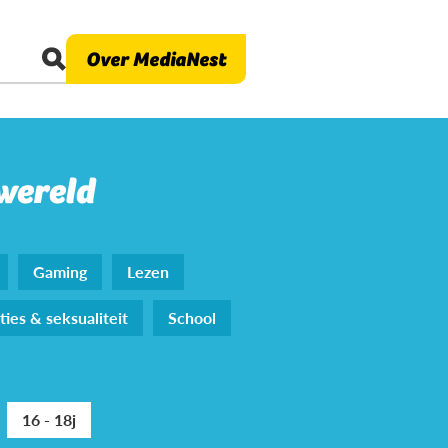
Over MediaNest
 wereld
Gaming
Lezen
ties & seksualiteit
School
16 - 18j