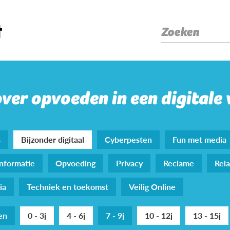
Zoeken
over opvoeden in een digitale
s
Bijzonder digitaal
Cyberpesten
Fun met media
nformatie
Opvoeding
Privacy
Reclame
Rela
ia
Techniek en toekomst
Veilig Online
den
0 - 3j
4 - 6j
7 - 9j
10 - 12j
13 - 15j