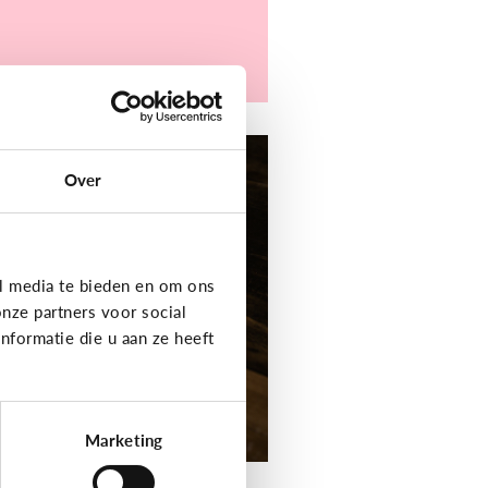
er digitaal
Over
jn kind heeft moeite
t schrijven en
elling. Welke apps
f toepassingen
l media te bieden en om ons
unnen helpen?
nze partners voor social
formatie die u aan ze heeft
Marketing