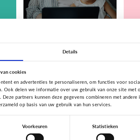
Bijzonder digitaal
Bijzond
Details
Mijn kind is
Mi
.
slechtziend of blind.
me
Welke apps of
sp
 van cookies
n
toepassingen kunnen
o
tent en advertenties te personaliseren, om functies voor socia
helpen?
k
n. Ook delen we informatie over uw gebruik van onze site met o
e. Deze partners kunnen deze gegevens combineren met andere in
erzameld op basis van uw gebruik van hun services.
Voorkeuren
Statistieken