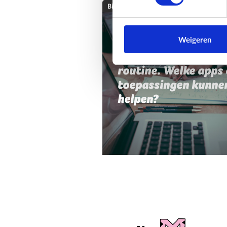
Bijzonder digitaal
Mijn kind heeft moei
Weigeren
met planning,
organisatie of
routine. Welke apps 
toepassingen kunne
helpen?