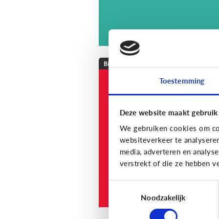
Bijzonder digitaal
Toestemming
Mijn kind is
slechthorend of doof
Welke apps of
Deze website maakt gebruik
toepassingen kunne
We gebruiken cookies om con
helpen?
websiteverkeer te analysere
media, adverteren en analys
verstrekt of die ze hebben v
Toestemmingsselectie
Noodzakelijk