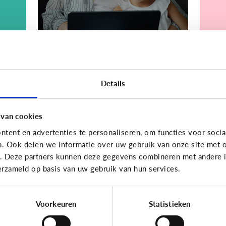
Bijzonder digitaal
Bijzond
Details
Mijn kind is
Mi
.
slechtziend of blind.
me
Welke apps of
sp
 van cookies
n
toepassingen kunnen
o
tent en advertenties te personaliseren, om functies voor socia
helpen?
k
n. Ook delen we informatie over uw gebruik van onze site met o
e. Deze partners kunnen deze gegevens combineren met andere in
erzameld op basis van uw gebruik van hun services.
Voorkeuren
Statistieken