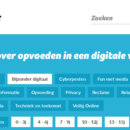
Zoeken
over opvoeden in een digitale
s
Bijzonder digitaal
Cyberpesten
Fun met media
nformatie
Opvoeding
Privacy
Reclame
Rela
ia
Techniek en toekomst
Veilig Online
den
0 - 3j
4 - 6j
7 - 9j
10 - 12j
13 - 15j