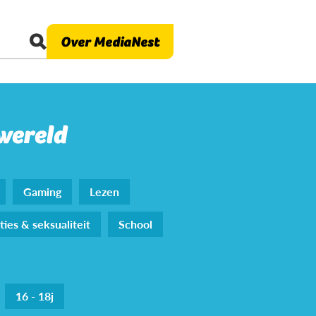
Over MediaNest
 wereld
Gaming
Lezen
ties & seksualiteit
School
16 - 18j