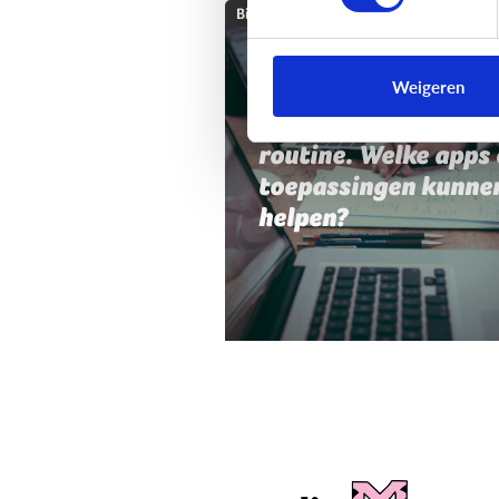
Bijzonder digitaal
Mijn kind heeft moei
Weigeren
met planning,
organisatie of
routine. Welke apps 
toepassingen kunne
helpen?