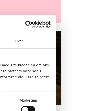
er digitaal
Over
jn kind heeft moeite
t schrijven en
elling. Welke apps
f toepassingen
l media te bieden en om ons
unnen helpen?
nze partners voor social
formatie die u aan ze heeft
Marketing