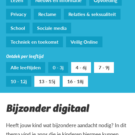
Lezen
Nieuws en informatie
Opvoeding
Privacy
Reclame
Relaties & seksualiteit
School
Sociale media
Techniek en toekomst
Veilig Online
Ontdek per leeftijd
Alle leeftijden
0 - 3j
4 - 6j
7 - 9j
10 - 12j
13 - 15j
16 - 18j
Bijzonder digitaal
Heeft jouw kind wat bijzondere aandacht nodig? In dit
thema vind je apps die je kinderen hiermee kunnen