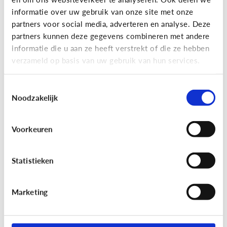
informatie over uw gebruik van onze site met onze
partners voor social media, adverteren en analyse. Deze
partners kunnen deze gegevens combineren met andere
Bijzonder digitaal
informatie die u aan ze heeft verstrekt of die ze hebben
Mijn kind is slechtziend of blind.
verzameld op basis van uw gebruik van hun services.
Welke apps of toepassingen
kunnen helpen?
Toestemmingsselectie
Noodzakelijk
Voorkeuren
Statistieken
Marketing
Bijzonder digitaal
Mijn kind heeft moeite met