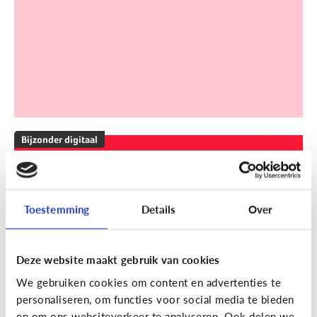
Bijzonder digitaal
Mijn kind is slechthorend of doof.
Welke apps of toepassingen
kunnen helpen?
Toestemming
Details
Over
Deze website maakt gebruik van cookies
We gebruiken cookies om content en advertenties te
personaliseren, om functies voor social media te bieden
en om ons websiteverkeer te analyseren. Ook delen we