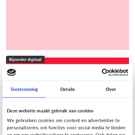
Bijzonder digitaal
Mijn kind is slechthorend of doof.
Welke apps of toepassingen
kunnen helpen?
Toestemming
Details
Over
Deze website maakt gebruik van cookies
We gebruiken cookies om content en advertenties te
personaliseren, om functies voor social media te bieden
en om ons websiteverkeer te analyseren. Ook delen we