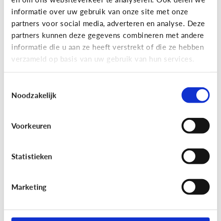
informatie over uw gebruik van onze site met onze
partners voor social media, adverteren en analyse. Deze
partners kunnen deze gegevens combineren met andere
Bijzonder digitaal
informatie die u aan ze heeft verstrekt of die ze hebben
Mijn kind is slechtziend of blind.
verzameld op basis van uw gebruik van hun services.
Welke apps of toepassingen
kunnen helpen?
Toestemmingsselectie
Noodzakelijk
Voorkeuren
Statistieken
Marketing
Bijzonder digitaal
Mijn kind heeft moeite met