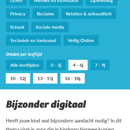
Lezen
Nieuws en informatie
Opvoeding
Privacy
Reclame
Relaties & seksualiteit
School
Sociale media
Techniek en toekomst
Veilig Online
Ontdek per leeftijd
Alle leeftijden
0 - 3j
4 - 6j
7 - 9j
10 - 12j
13 - 15j
16 - 18j
Bijzonder digitaal
Heeft jouw kind wat bijzondere aandacht nodig? In dit
thema vind je apps die je kinderen hiermee kunnen