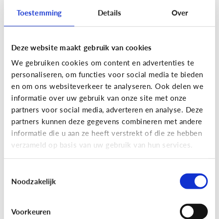
Toestemming
Details
Over
Deze website maakt gebruik van cookies
Privacy
We gebruiken cookies om content en advertenties te
Moet ik aan mijn kind uitleggen
personaliseren, om functies voor social media te bieden
wat 'recht op afbeelding' is?
en om ons websiteverkeer te analyseren. Ook delen we
informatie over uw gebruik van onze site met onze
Staat jou kind stil bij het maken en verspreiden
partners voor social media, adverteren en analyse. Deze
van foto’s en filmpjes waar anderen op staan? Of
partners kunnen deze gegevens combineren met andere
deelt jouw kind zomaar alles van iedereen op
informatie die u aan ze heeft verstrekt of die ze hebben
Facebook of Snapchat?
verzameld op basis van uw gebruik van hun services.
Toestemmingsselectie
Noodzakelijk
Privacy
Voorkeuren