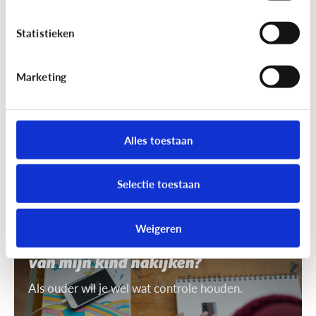
7 tips om uit te leggen wat ‘recht
op afbeelding’ is
Statistieken
Je mag niet zomaar foto's van anderen nemen of
gebruiken. Daarvoor heb je toestemming nodig.
Marketing
Dat heet ‘recht op afbeelding’.
Alles toestaan
Selectie toestaan
Privacy
Weigeren
Mag ik de smartphone of tablet
van mijn kind nakijken?
Als ouder wil je wel wat controle houden.