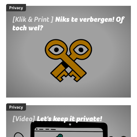
Privacy
[Klik & Print ]
Niks te verbergen! Of
toch wel?
Privacy
[Video]
Let's keep it private!