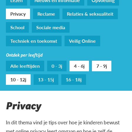
Lezen
Nieuws en informatie
Opvoeding
Privacy
Reclame
Relaties & seksualiteit
School
Sociale media
Techniek en toekomst
Veilig Online
Ontdek per leeftijd
Alle leeftijden
0 - 3j
4 - 6j
7 - 9j
10 - 12j
13 - 15j
16 - 18j
Privacy
In dit thema vind je tips over hoe je kinderen bewust
met online privacy leert omgaan en hoe je zelf de