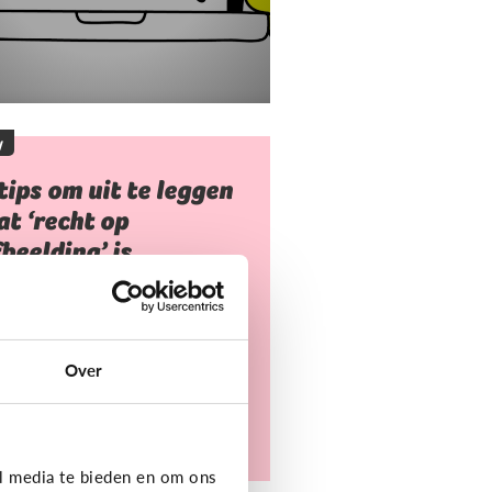
y
tips om uit te leggen
t ‘recht op
beelding’ is
 mag niet zomaar foto's van
deren nemen of gebruiken.
arvoor heb je toestemming
Over
dig. Dat heet ‘recht op
eelding’.
l media te bieden en om ons