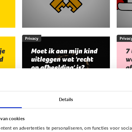
Privacy
Privac
je
Moet ik aan mijn kind
7 
d
uitleggen wat 'recht
wa
op afbeelding' is?
af
Staat jou kind stil bij het maken
Je
en verspreiden van foto’s en
an
filmpjes waar anderen op staan?
Da
Details
Of deelt jouw kind zomaar alles
no
van iedereen op Facebook of
afb
Snapchat?
 van cookies
tent en advertenties te personaliseren, om functies voor socia