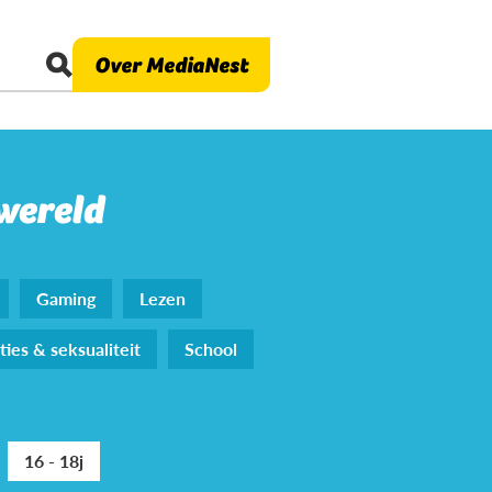
Over MediaNest
 wereld
Gaming
Lezen
ties & seksualiteit
School
16 - 18j