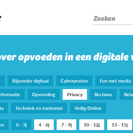
Zoeken
over opvoeden in een digitale
s
Bijzonder digitaal
Cyberpesten
Fun met media
nformatie
Opvoeding
Privacy
Reclame
Rela
ia
Techniek en toekomst
Veilig Online
den
0 - 3j
4 - 6j
7 - 9j
10 - 12j
13 - 15j