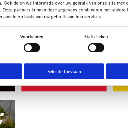
n. Ook delen we informatie over uw gebruik van onze site met o
Privacy
Privac
e. Deze partners kunnen deze gegevens combineren met andere in
erzameld op basis van uw gebruik van hun services.
ne
Ongewenste foto van
M
ind
je kind online?
ge
mi
Voorkeuren
Statistieken
Foto’s delen op Facebook is
g
leuk, maar niet altijd.
De
zet
int
Selectie toestaan
Volg deze 5 stappen
Wa
jn
?