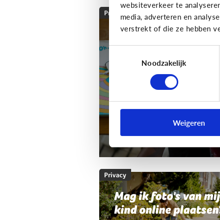
websiteverkeer te analysere
Privacy
media, adverteren en analys
verstrekt of die ze hebben v
Mag ik de smartpho
of tablet van mijn k
Toestemmingsselectie
nakijken?
Noodzakelijk
Als ouder wil je wel wat
controle houden.
Weigeren
Mag dat? En hoe doe je dat?
Privacy
Mag ik foto's van mi
kind online plaatsen