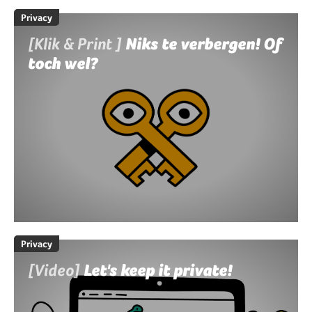
Privacy
[Klik & Print ]
Niks te verbergen! Of
toch wel?
Privacy
[Video]
Let's keep it private!