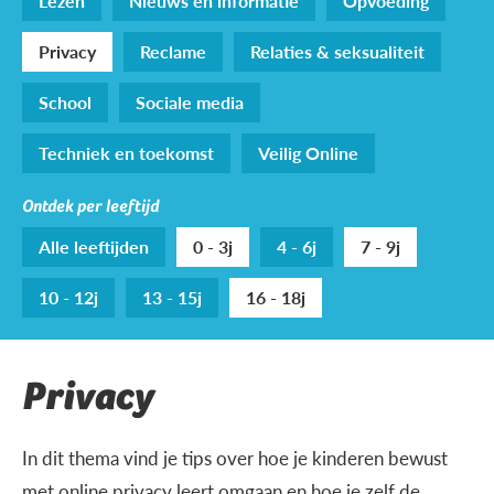
Lezen
Nieuws en informatie
Opvoeding
Privacy
Reclame
Relaties & seksualiteit
School
Sociale media
Techniek en toekomst
Veilig Online
Ontdek per leeftijd
Alle leeftijden
0 - 3j
4 - 6j
7 - 9j
10 - 12j
13 - 15j
16 - 18j
Privacy
In dit thema vind je tips over hoe je kinderen bewust
met online privacy leert omgaan en hoe je zelf de