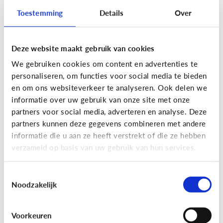
Toestemming
Details
Over
Deze website maakt gebruik van cookies
Privacy
We gebruiken cookies om content en advertenties te
Moet ik aan mijn kind uitleggen
personaliseren, om functies voor social media te bieden
wat 'recht op afbeelding' is?
en om ons websiteverkeer te analyseren. Ook delen we
informatie over uw gebruik van onze site met onze
Staat jou kind stil bij het maken en verspreiden
partners voor social media, adverteren en analyse. Deze
van foto’s en filmpjes waar anderen op staan? Of
partners kunnen deze gegevens combineren met andere
deelt jouw kind zomaar alles van iedereen op
informatie die u aan ze heeft verstrekt of die ze hebben
Facebook of Snapchat?
verzameld op basis van uw gebruik van hun services.
Toestemmingsselectie
Noodzakelijk
Privacy
Voorkeuren