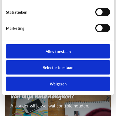
7 tips om uit te leggen wat ‘recht
op afbeelding’ is
Statistieken
Je mag niet zomaar foto's van anderen nemen of
gebruiken. Daarvoor heb je toestemming nodig.
Marketing
Dat heet ‘recht op afbeelding’.
Alles toestaan
Selectie toestaan
Privacy
Weigeren
Mag ik de smartphone of tablet
van mijn kind nakijken?
Als ouder wil je wel wat controle houden.