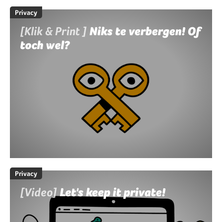
Privacy
[Klik & Print ]
Niks te verbergen! Of
toch wel?
Privacy
[Video]
Let's keep it private!