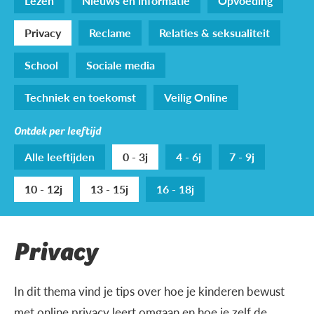
Lezen
Nieuws en informatie
Opvoeding
Privacy
Reclame
Relaties & seksualiteit
School
Sociale media
Techniek en toekomst
Veilig Online
Ontdek per leeftijd
Alle leeftijden
0 - 3j
4 - 6j
7 - 9j
10 - 12j
13 - 15j
16 - 18j
Privacy
In dit thema vind je tips over hoe je kinderen bewust
met online privacy leert omgaan en hoe je zelf de