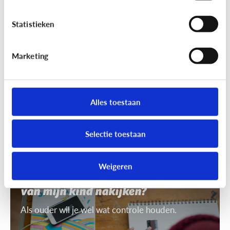
7 tips om uit te leggen wat ‘recht
op afbeelding’ is
Statistieken
Je mag niet zomaar foto's van anderen nemen of
gebruiken. Daarvoor heb je toestemming nodig.
Marketing
Dat heet ‘recht op afbeelding’.
Alles toestaan
Selectie toestaan
Privacy
Weigeren
Mag ik de smartphone of tablet
van mijn kind nakijken?
Als ouder wil je wel wat controle houden.