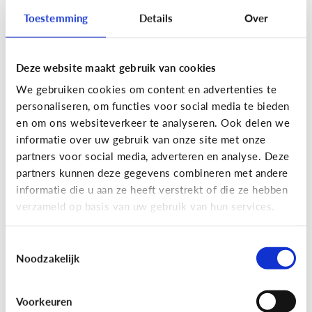
Toestemming
Details
Over
Deze website maakt gebruik van cookies
Privacy
We gebruiken cookies om content en advertenties te
Moet ik aan mijn kind uitleggen
personaliseren, om functies voor social media te bieden
wat 'recht op afbeelding' is?
en om ons websiteverkeer te analyseren. Ook delen we
informatie over uw gebruik van onze site met onze
Staat jou kind stil bij het maken en verspreiden
partners voor social media, adverteren en analyse. Deze
van foto’s en filmpjes waar anderen op staan? Of
partners kunnen deze gegevens combineren met andere
deelt jouw kind zomaar alles van iedereen op
informatie die u aan ze heeft verstrekt of die ze hebben
Facebook of Snapchat?
verzameld op basis van uw gebruik van hun services.
Toestemmingsselectie
Noodzakelijk
Privacy
Voorkeuren