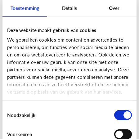
Toestemming
Details
Over
Deze website maakt gebruik van cookies
Privacy
We gebruiken cookies om content en advertenties te
Moet ik aan mijn kind uitleggen
personaliseren, om functies voor social media te bieden
wat 'recht op afbeelding' is?
en om ons websiteverkeer te analyseren. Ook delen we
informatie over uw gebruik van onze site met onze
Staat jou kind stil bij het maken en verspreiden
partners voor social media, adverteren en analyse. Deze
van foto’s en filmpjes waar anderen op staan? Of
partners kunnen deze gegevens combineren met andere
deelt jouw kind zomaar alles van iedereen op
informatie die u aan ze heeft verstrekt of die ze hebben
Facebook of Snapchat?
verzameld op basis van uw gebruik van hun services.
Toestemmingsselectie
Noodzakelijk
Privacy
Voorkeuren