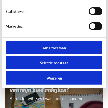
7 tips om uit te leggen wat ‘recht
op afbeelding’ is
Statistieken
Je mag niet zomaar foto's van anderen nemen of
gebruiken. Daarvoor heb je toestemming nodig.
Marketing
Dat heet ‘recht op afbeelding’.
Alles toestaan
Selectie toestaan
Privacy
Weigeren
Mag ik de smartphone of tablet
van mijn kind nakijken?
Als ouder wil je wel wat controle houden.