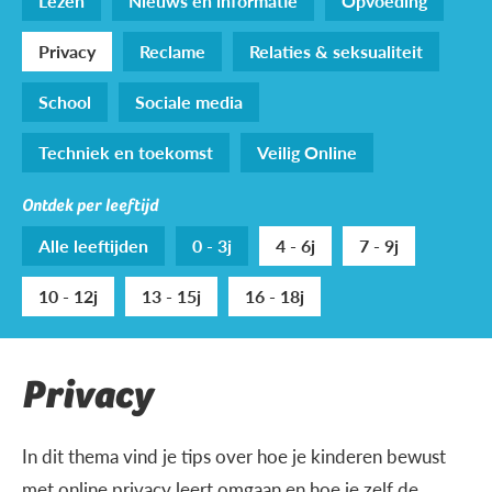
Lezen
Nieuws en informatie
Opvoeding
Privacy
Reclame
Relaties & seksualiteit
School
Sociale media
Techniek en toekomst
Veilig Online
Ontdek per leeftijd
Alle leeftijden
0 - 3j
4 - 6j
7 - 9j
10 - 12j
13 - 15j
16 - 18j
Privacy
In dit thema vind je tips over hoe je kinderen bewust
met online privacy leert omgaan en hoe je zelf de