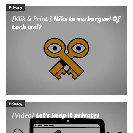
Privacy
[Klik & Print ]
Niks te verbergen! Of
toch wel?
Privacy
[Video]
Let's keep it private!