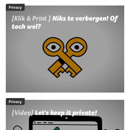
Privacy
[Klik & Print ]
Niks te verbergen! Of
toch wel?
Privacy
[Video]
Let's keep it private!