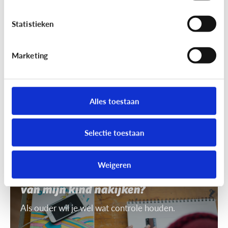
7 tips om uit te leggen wat ‘recht
op afbeelding’ is
Statistieken
Je mag niet zomaar foto's van anderen nemen of
gebruiken. Daarvoor heb je toestemming nodig.
Marketing
Dat heet ‘recht op afbeelding’.
Alles toestaan
Selectie toestaan
Privacy
Weigeren
Mag ik de smartphone of tablet
van mijn kind nakijken?
Als ouder wil je wel wat controle houden.