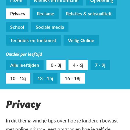
Lezen
Nieuws en informatie
Opvoeding
Privacy
Reclame
Relaties & seksualiteit
School
Sociale media
Techniek en toekomst
Veilig Online
Ontdek per leeftijd
Alle leeftijden
0 - 3j
4 - 6j
7 - 9j
10 - 12j
13 - 15j
16 - 18j
Privacy
In dit thema vind je tips over hoe je kinderen bewust
met online privacy leert omgaan en hoe je zelf de