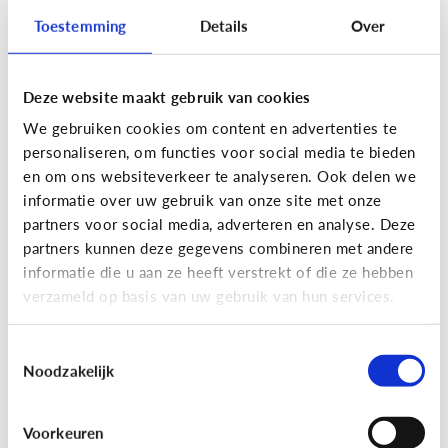
Toestemming
Details
Over
Deze website maakt gebruik van cookies
Privacy
We gebruiken cookies om content en advertenties te
Moet ik aan mijn kind uitleggen
personaliseren, om functies voor social media te bieden
wat 'recht op afbeelding' is?
en om ons websiteverkeer te analyseren. Ook delen we
informatie over uw gebruik van onze site met onze
Staat jou kind stil bij het maken en verspreiden
partners voor social media, adverteren en analyse. Deze
van foto’s en filmpjes waar anderen op staan? Of
partners kunnen deze gegevens combineren met andere
deelt jouw kind zomaar alles van iedereen op
informatie die u aan ze heeft verstrekt of die ze hebben
Facebook of Snapchat?
verzameld op basis van uw gebruik van hun services.
Toestemmingsselectie
Noodzakelijk
Privacy
Voorkeuren